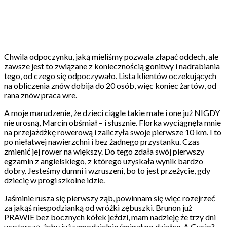
Chwila odpoczynku, jaką mieliśmy pozwala złapać oddech, ale
zawsze jest to związane z koniecznością gonitwy i nadrabiania
tego, od czego się odpoczywało. Lista klientów oczekujących
na obliczenia znów dobija do 20 osób, więc koniec żartów, od
rana znów praca wre.
A moje marudzenie, że dzieci ciągle takie małe i one już NIGDY
nie urosną, Marcin obśmiał – i słusznie. Florka wyciągnęła mnie
na przejażdżkę rowerową i zaliczyła swoje pierwsze 10 km. I to
po niełatwej nawierzchni i bez żadnego przystanku. Czas
zmienić jej rower na większy. Do tego zdała swój pierwszy
egzamin z angielskiego, z którego uzyskała wynik bardzo
dobry. Jesteśmy dumni i wzruszeni, bo to jest przeżycie, gdy
dziecię w progi szkolne idzie.
Jaśminie rusza się pierwszy ząb, powinnam się więc rozejrzeć
za jakąś niespodzianką od wróżki zębuszki. Brunon już
PRAWIE bez bocznych kółek jeździ, mam nadzieję że trzy dni
wystarczą, żeby już samodzielnie śmigał po działce. A Gucio?