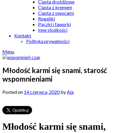
Ciasta drożdżowe
Ciasta z kremem
Ciasta z owocami
Rogaliki
Pączki i faworki
Inne słodkości
Kontakt
Polityka prywatności
Menu
Młodość karmi się snami, starość
wspomnieniami
Posted on
14 czerwca, 2020
by
Ala
Młodość karmi się snami,