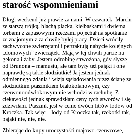
starość wspomnieniami
Długi weekend już prawie za nami. W czwartek Marcin
ze starszą trójką, blachą placka, kiełbaskami i dwiema
torbami z zapasowymi rzeczami pojechał na spotkanie
ze znajomym z za chwilę byłej pracy. Dzieci wróciły
zachwycone zwierzętami i pertraktują nabycie kolejnych
„domowych” zwierzątek. Mają w tej chwili parcie na
gekona i żaby. Jestem odrobinę strwożona, gdy słyszę
od Brunona – mamusiu, ale tam były też pająki i one
naprawdę są takie słodziutkie! Ja jestem jednak
odmiennego zdania i wizja sąsiadowania przez ścianę ze
słodziutkim ptasznikiem białokolanowym, czy
czerwonoodwłokowym nie wchodzi w rachubę. Z
ciekawości jednak sprawdziłam ceny tych stworów i się
zdziwiłam. Ptasznik jest w cenie dwóch litrów lodów od
Kroczka. Tak więc – lody od Kroczka tak, rzekotki tak,
pająki nie, nie, nie.
Zbierając do kupy uroczystości majowo-czerwcowe,