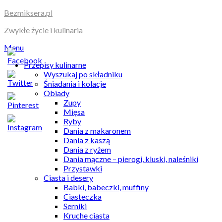
Skip
Bezmiksera.pl
to
Zwykłe życie i kulinaria
content
Menu
Przepisy kulinarne
Wyszukaj po składniku
Śniadania i kolacje
Obiady
Zupy
Mięsa
Ryby
Dania z makaronem
Dania z kaszą
Dania z ryżem
Dania mączne – pierogi, kluski, naleśniki
Przystawki
Ciasta i desery
Babki, babeczki, muffiny
Ciasteczka
Serniki
Kruche ciasta