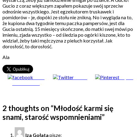
Gucio z coraz większym zapałem pokazuje swój sprzeciw
odnośnie wszystkiego. Jest egzekutorem truskawek i
pomidorów – je, dopóki ze stołu nie znikną. No i wygląda na to,
że kupiona dwa tygodnie temu paczka pampersów, jest dla
Gucia ostatnią. 15 miesięcy skończone, do matki swej mówi po
imieniu, zjada wszystko – od śledzia po ogórki kiszone, kto to
widział, żeby taki mężczyzna z pieluch korzystał. Jak
dorosłość, to dorosłość.
Ala
Share
Tweet
Zapisz
on Facebook
2 thoughts on “
Młodość karmi się
snami, starość wspomnieniami
”
Iza Gołata
pisze: