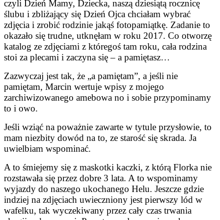
czyli Dzień Mamy, Dziecka, naszą dziesiątą rocznicę
ślubu i zbliżający się Dzień Ojca chciałam wybrać
zdjęcia i zrobić rodzinie jakąś fotopamiątkę. Zadanie to
okazało się trudne, utknęłam w roku 2017. Co otworzę
katalog ze zdjęciami z któregoś tam roku, cała rodzina
stoi za plecami i zaczyna się – a pamiętasz…
Zazwyczaj jest tak, że „a pamiętam”, a jeśli nie
pamiętam, Marcin wertuje wpisy z mojego
zarchiwizowanego amebowa no i sobie przypominamy
to i owo.
Jeśli wziąć na poważnie zawarte w tytule przysłowie, to
mam niezbity dowód na to, ze starość się skrada. Ja
uwielbiam wspominać.
A to śmiejemy się z maskotki kaczki, z którą Florka nie
rozstawała się przez dobre 3 lata. A to wspominamy
wyjazdy do naszego ukochanego Helu. Jeszcze gdzie
indziej na zdjęciach uwieczniony jest pierwszy lód w
wafelku, tak wyczekiwany przez cały czas trwania