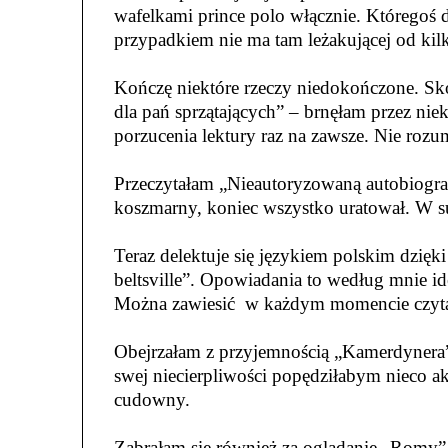
wafelkami prince polo włącznie. Któregoś d
przypadkiem nie ma tam leżakującej od kil
Kończę niektóre rzeczy niedokończone. Sk
dla pań sprzątających” – brnęłam przez niekt
porzucenia lektury raz na zawsze. Nie ro
Przeczytałam „Nieautoryzowaną autobiogra
koszmarny, koniec wszystko uratował. W su
Teraz delektuje się językiem polskim dzię
beltsville”. Opowiadania to według mnie id
Można zawiesić w każdym momencie czytan
Obejrzałam z przyjemnością „Kamerdynera”
swej niecierpliwości popędziłabym nieco akc
cudowny.
Zabrałam się również za oglądanie „Romy”, 