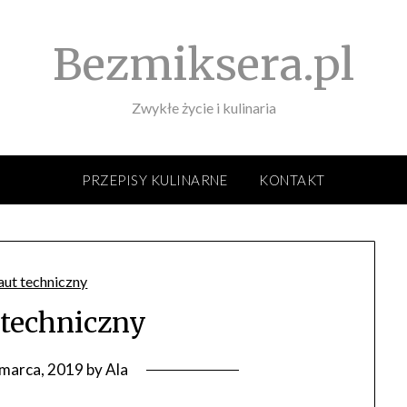
Bezmiksera.pl
Zwykłe życie i kulinaria
PRZEPISY KULINARNE
KONTAKT
techniczny
 marca, 2019
by
Ala