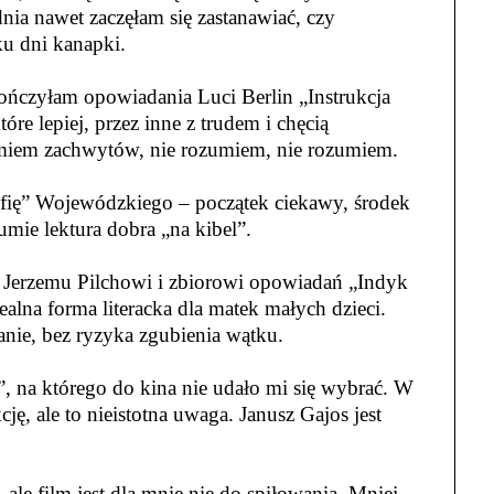
nia nawet zaczęłam się zastanawiać, czy
ku dni kanapki.
ończyłam opowiadania Luci Berlin „Instrukcja
óre lepiej, przez inne z trudem i chęcią
zumiem zachwytów, nie rozumiem, nie rozumiem.
fię” Wojewódzkiego – początek ciekawy, środek
mie lektura dobra „na kibel”.
ki Jerzemu Pilchowi i zbiorowi opowiadań „Indyk
ealna forma literacka dla matek małych dzieci.
ie, bez ryzyka zgubienia wątku.
, na którego do kina nie udało mi się wybrać. W
ję, ale to nieistotna uwaga. Janusz Gajos jest
ale film jest dla mnie nie do spiłowania. Mniej