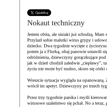
Nokaut techniczny
Jestem obita, ale siniaki już schodzą. Ma
Przylazł sobie malutki wirus grypy i udow
dziecko. Dwa tygodnie wycięte z życiorysu
potem ja z Florką, obaj panowie ustawili si
odróżnienia, dziewczyny gorączkujące pod 
jak w dzień chodził zaledwie „ciepławy”, t
życiu nie może być nudno, skoro się córki 
Wreszcie sytuacja wygląda na opanowaną. Zo
wrócił im apetyt. Dziewczyny po trzech ty
Przez trzy tygodnie panika i myśli kierowan
wirusowe szaleństwo się pchał. No a teraz, 