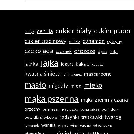
cukier biały
cukier puder
cebula
budyń
cukier trzcinowy
cynamon
cytryny
cukinia
czekolada
drożdże
czosnek
dynia
indyk
jajka
jabłka
kakao
jogurt
kapusta
kwaśna śmietana
mascarpone
majonez
masło
mleko
migdały
miód
mąka pszenna
mąka ziemniaczana
orzechy
pomidory
parmezan
pietruszka
pomarańcze
twaróg
rodzynki
truskawki
powidła śliwkowe
wanilia
wiśnie
tymianek
wieprzowina
włoszczyzna
śmietanka
żółtka jaj
ziemniaki