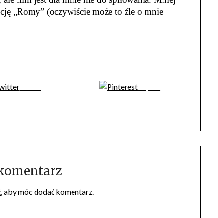
 akcję „Romy” (oczywiście może to źle o mnie
Tweet
Zapisz
 komentarz
ć
, aby móc dodać komentarz.