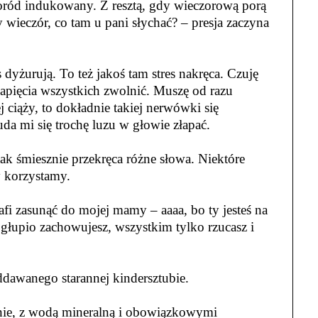
poród indukowany. Z resztą, gdy wieczorową porą
 wieczór, co tam u pani słychać? – presja zaczyna
yżurują. To też jakoś tam stres nakręca. Czuję
napięcia wszystkich zwolnić. Muszę od razu
j ciąży, to dokładnie takiej nerwówki się
da mi się trochę luzu w głowie złapać.
ak śmiesznie przekręca różne słowa. Niektóre
y korzystamy.
afi zasunąć do mojej mamy – aaaa, bo ty jesteś na
aj głupio zachowujesz, wszystkim tylko rzucasz i
ddawanego starannej kindersztubie.
cznie, z wodą mineralną i obowiązkowymi