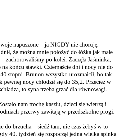
m swoje napuszone – ja NIGDY nie choruję.
odnił, że można mnie położyć do łóżka jak małe
 – zachorowaliśmy po kolei. Zaczęła Jaśminka,
ę na końcu stawki. Czternaście dni i nocy nie do
40 stopni. Brunon wszystko urozmaicił, bo tak
ak pewnej nocy chłodził się do 35,2. Przecież w
schładza, to syna trzeba grzać dla równowagi.
stało nam trochę kaszlu, dzieci się wietrzą i
godniach przerwy zawitają w przedszkolne progi.
e do brzucha – siedź tam, nie czas żebyś w to
gdy 40. tydzień się rozpoczął jedna wielka spinka