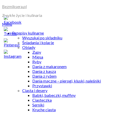
Skip
Bezmiksera.pl
to
Zwykłe życie i kulinaria
content
Menu
Przepisy kulinarne
Wyszukaj po składniku
Śniadania i kolacje
Obiady
Zupy
Mięsa
Ryby
Dania z makaronem
Dania z kaszą
Dania z ryżem
Dania mączne – pierogi, kluski, naleśniki
Przystawki
Ciasta i desery
Babki, babeczki, muffiny
Ciasteczka
Serniki
Kruche ciasta