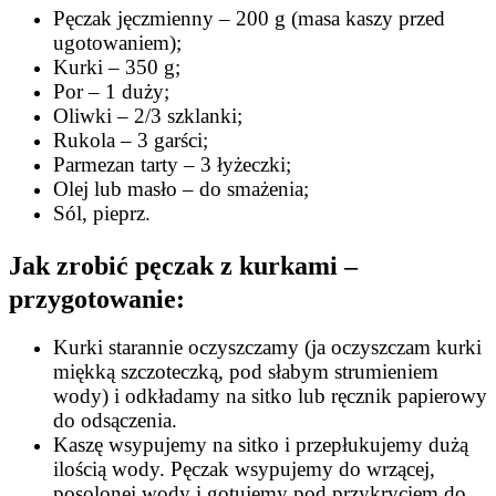
Pęczak jęczmienny – 200 g (masa kaszy przed
ugotowaniem);
Kurki – 350 g;
Por – 1 duży;
Oliwki – 2/3 szklanki;
Rukola – 3 garści;
Parmezan tarty – 3 łyżeczki;
Olej lub masło – do smażenia;
Sól, pieprz.
Jak zrobić pęczak z kurkami –
przygotowanie:
Kurki starannie oczyszczamy (ja oczyszczam kurki
miękką szczoteczką, pod słabym strumieniem
wody) i odkładamy na sitko lub ręcznik papierowy
do odsączenia.
Kaszę wsypujemy na sitko i przepłukujemy dużą
ilością wody. Pęczak wsypujemy do wrzącej,
posolonej wody i gotujemy pod przykryciem do