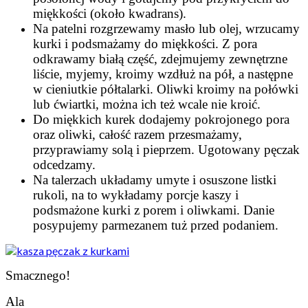
miękkości (około kwadrans).
Na patelni rozgrzewamy masło lub olej, wrzucamy
kurki i podsmażamy do miękkości. Z pora
odkrawamy białą część, zdejmujemy zewnętrzne
liście, myjemy, kroimy wzdłuż na pół, a następne
w cieniutkie półtalarki. Oliwki kroimy na połówki
lub ćwiartki, można ich też wcale nie kroić.
Do miękkich kurek dodajemy pokrojonego pora
oraz oliwki, całość razem przesmażamy,
przyprawiamy solą i pieprzem. Ugotowany pęczak
odcedzamy.
Na talerzach układamy umyte i osuszone listki
rukoli, na to wykładamy porcje kaszy i
podsmażone kurki z porem i oliwkami. Danie
posypujemy parmezanem tuż przed podaniem.
Smacznego!
Ala