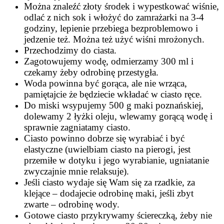
Można znaleźć złoty środek i wypestkować wiśnie,
odlać z nich sok i włożyć do zamrażarki na 3-4
godziny, lepienie przebiega bezproblemowo i
jedzenie też. Można też użyć wiśni mrożonych.
Przechodzimy do ciasta.
Zagotowujemy wodę, odmierzamy 300 ml i
czekamy żeby odrobinę przestygła.
Woda powinna być gorąca, ale nie wrząca,
pamiętajcie że będziecie wkładać w ciasto ręce.
Do miski wsypujemy 500 g maki poznańskiej,
dolewamy 2 łyżki oleju, wlewamy gorącą wodę i
sprawnie zagniatamy ciasto.
Ciasto powinno dobrze się wyrabiać i być
elastyczne (uwielbiam ciasto na pierogi, jest
przemiłe w dotyku i jego wyrabianie, ugniatanie
zwyczajnie mnie relaksuje).
Jeśli ciasto wydaje się Wam się za rzadkie, za
klejące – dodajecie odrobinę maki, jeśli zbyt
zwarte – odrobinę wody.
Gotowe ciasto przykrywamy ściereczką, żeby nie