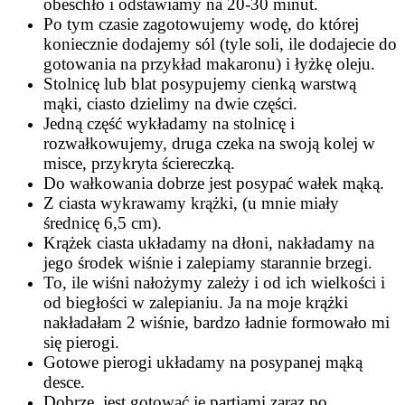
obeschło i odstawiamy na 20-30 minut.
Po tym czasie zagotowujemy wodę, do której
koniecznie dodajemy sól (tyle soli, ile dodajecie do
gotowania na przykład makaronu) i łyżkę oleju.
Stolnicę lub blat posypujemy cienką warstwą
mąki, ciasto dzielimy na dwie części.
Jedną część wykładamy na stolnicę i
rozwałkowujemy, druga czeka na swoją kolej w
misce, przykryta ściereczką.
Do wałkowania dobrze jest posypać wałek mąką.
Z ciasta wykrawamy krążki, (u mnie miały
średnicę 6,5 cm).
Krążek ciasta układamy na dłoni, nakładamy na
jego środek wiśnie i zalepiamy starannie brzegi.
To, ile wiśni nałożymy zależy i od ich wielkości i
od biegłości w zalepianiu. Ja na moje krążki
nakładałam 2 wiśnie, bardzo ładnie formowało mi
się pierogi.
Gotowe pierogi układamy na posypanej mąką
desce.
Dobrze, jest gotować je partiami zaraz po