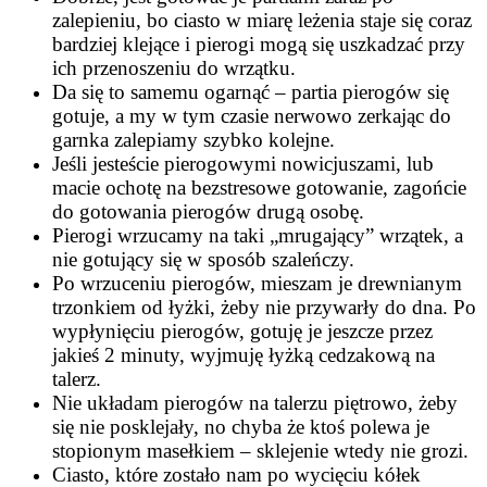
zalepieniu, bo ciasto w miarę leżenia staje się coraz
bardziej klejące i pierogi mogą się uszkadzać przy
ich przenoszeniu do wrzątku.
Da się to samemu ogarnąć – partia pierogów się
gotuje, a my w tym czasie nerwowo zerkając do
garnka zalepiamy szybko kolejne.
Jeśli jesteście pierogowymi nowicjuszami, lub
macie ochotę na bezstresowe gotowanie, zagońcie
do gotowania pierogów drugą osobę.
Pierogi wrzucamy na taki „mrugający” wrzątek, a
nie gotujący się w sposób szaleńczy.
Po wrzuceniu pierogów, mieszam je drewnianym
trzonkiem od łyżki, żeby nie przywarły do dna. Po
wypłynięciu pierogów, gotuję je jeszcze przez
jakieś 2 minuty, wyjmuję łyżką cedzakową na
talerz.
Nie układam pierogów na talerzu piętrowo, żeby
się nie posklejały, no chyba że ktoś polewa je
stopionym masełkiem – sklejenie wtedy nie grozi.
Ciasto, które zostało nam po wycięciu kółek