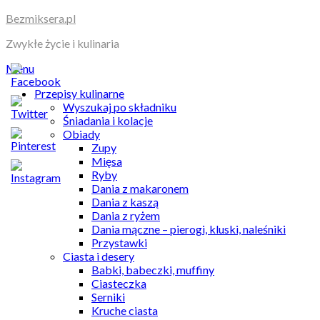
Skip
Bezmiksera.pl
to
Zwykłe życie i kulinaria
content
Menu
Przepisy kulinarne
Wyszukaj po składniku
Śniadania i kolacje
Obiady
Zupy
Mięsa
Ryby
Dania z makaronem
Dania z kaszą
Dania z ryżem
Dania mączne – pierogi, kluski, naleśniki
Przystawki
Ciasta i desery
Babki, babeczki, muffiny
Ciasteczka
Serniki
Kruche ciasta