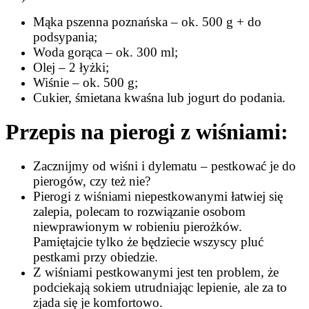
Mąka pszenna poznańska – ok. 500 g + do
podsypania;
Woda gorąca – ok. 300 ml;
Olej – 2 łyżki;
Wiśnie – ok. 500 g;
Cukier, śmietana kwaśna lub jogurt do podania.
Przepis na pierogi z wiśniami:
Zacznijmy od wiśni i dylematu – pestkować je do
pierogów, czy też nie?
Pierogi z wiśniami niepestkowanymi łatwiej się
zalepia, polecam to rozwiązanie osobom
niewprawionym w robieniu pierożków.
Pamiętajcie tylko że będziecie wszyscy pluć
pestkami przy obiedzie.
Z wiśniami pestkowanymi jest ten problem, że
podciekają sokiem utrudniając lepienie, ale za to
zjada się je komfortowo.