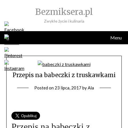
Skip
Bezmiksera.pl
to
content
Zwykłe życie i kulinaria
Menu
Przepis na babeczki z truskawkami
Posted on
23 lipca, 2017
by
Ala
Przepis na babeczki z