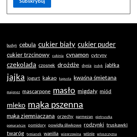
cukier biały
cukier puder
cebula
budyń
cukier trzcinowy
cynamon
cytryny
cukinia
czekolada
drożdże
jabłka
czosnek
dynia
indyk
jajka
kwaśna śmietana
kakao
jogurt
kapusta
masło
migdały
mascarpone
miód
majonez
mąka pszenna
mleko
mąka ziemniaczana
orzechy
parmezan
pietruszka
rodzynki
truskawki
powidła śliwkowe
pomidory
pomarańcze
twaróg
wanilia
wiśnie
tymianek
wieprzowina
włoszczyzna