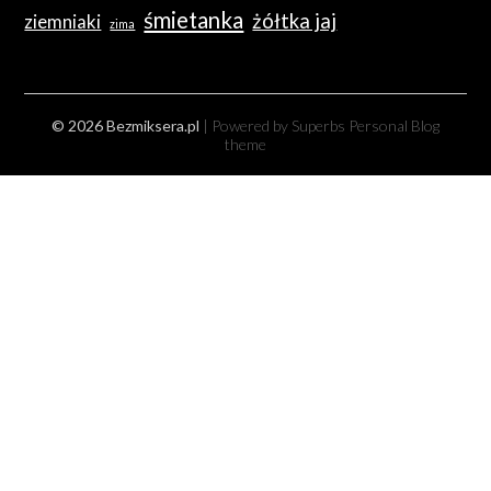
śmietanka
żółtka jaj
ziemniaki
zima
© 2026 Bezmiksera.pl
| Powered by Superbs
Personal Blog
theme