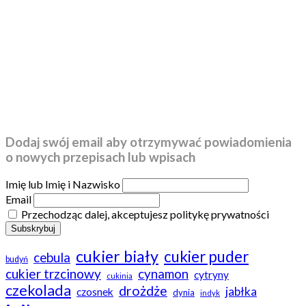
Dodaj swój email aby otrzymywać powiadomienia
o nowych przepisach lub wpisach
Imię lub Imię i Nazwisko
Email
Przechodząc dalej, akceptujesz politykę prywatności
cukier biały
cukier puder
cebula
budyń
cukier trzcinowy
cynamon
cytryny
cukinia
czekolada
drożdże
jabłka
czosnek
dynia
indyk