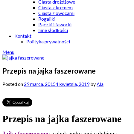
Ciasta drożdżowe
Ciasta z kremem
Ciasta z owocami
Rogaliki
Pączki i faworki
Inne słodkości
Kontakt
Polityka prywatności
Menu
Przepis na jajka faszerowane
Posted on
29 marca, 2015
4 kwietnia, 2019
by
Ala
Przepis na jajka faszerowane
Jajka faszerowane
są obok żurku moją ulubioną