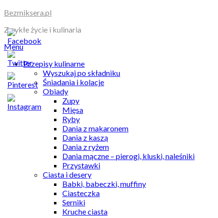
Skip
Bezmiksera.pl
to
Zwykłe życie i kulinaria
content
Menu
Przepisy kulinarne
Wyszukaj po składniku
Śniadania i kolacje
Obiady
Zupy
Mięsa
Ryby
Dania z makaronem
Dania z kaszą
Dania z ryżem
Dania mączne – pierogi, kluski, naleśniki
Przystawki
Ciasta i desery
Babki, babeczki, muffiny
Ciasteczka
Serniki
Kruche ciasta