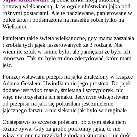
potrawą wielkanocną. Ja w ogóle ubóstwiam jajka pod
różnymi postaciami. Ale te nadziewane, panierowane w
bułce tartej i podsmażone na masełku robię tylko na
Wielkanoc.
Pamiętam takie święta wielkanocne, gdy mama zaszalała
i zrobiła tych jajek faszerowanych ze 3 rodzaje. Nie
wiem ile sztuk w sumie było, ale pamiętam że było ich
mnóstwo. Tak mi było trudno zdecydować, które mam
jeść.
Poniżej wstawiam przepis na jajka znaleziony w książce
Adama Gesslera. Uwiodła mnie jego prostota. Do jajek
dodane jest tylko masło, śmietana i szczypiorek, nic
więc nie przysłania ich smaku. Jedynym odstępstwem
od przepisu na jaki się pokusiłam jest zmielenie
jajecznego farszu, a nie siekanie jak było w oryginale.
Odstępstwo to szczerze polecam, bo z tym siekaniem
różnie bywa. Gdy za grubo pokroimy jajka, to nie
wiążą się one na przykład z dodaną śmietaną i nie dość,