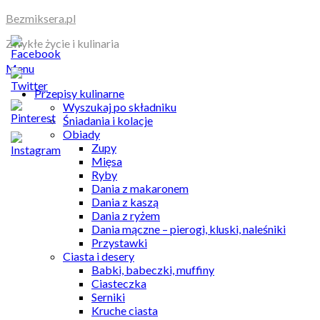
Skip
Bezmiksera.pl
to
Zwykłe życie i kulinaria
content
Menu
Przepisy kulinarne
Wyszukaj po składniku
Śniadania i kolacje
Obiady
Zupy
Mięsa
Ryby
Dania z makaronem
Dania z kaszą
Dania z ryżem
Dania mączne – pierogi, kluski, naleśniki
Przystawki
Ciasta i desery
Babki, babeczki, muffiny
Ciasteczka
Serniki
Kruche ciasta