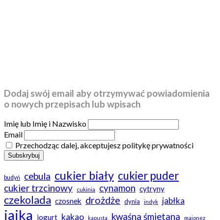
Dodaj swój email aby otrzymywać powiadomienia
o nowych przepisach lub wpisach
Imię lub Imię i Nazwisko
Email
Przechodząc dalej, akceptujesz politykę prywatności
cukier biały
cukier puder
cebula
budyń
cukier trzcinowy
cynamon
cytryny
cukinia
czekolada
drożdże
jabłka
czosnek
dynia
indyk
jajka
kwaśna śmietana
kakao
jogurt
kapusta
majonez