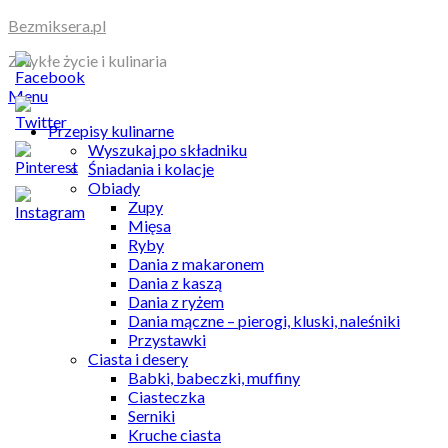
Skip
Bezmiksera.pl
to
Zwykłe życie i kulinaria
content
Menu
Przepisy kulinarne
Wyszukaj po składniku
Śniadania i kolacje
Obiady
Zupy
Mięsa
Ryby
Dania z makaronem
Dania z kaszą
Dania z ryżem
Dania mączne – pierogi, kluski, naleśniki
Przystawki
Ciasta i desery
Babki, babeczki, muffiny
Ciasteczka
Serniki
Kruche ciasta