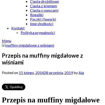
Ciasta drożdżowe
Ciasta z kremem
Ciasta z owocami
Rogaliki
Pączki i faworki
Inne słodkości
Kontakt
Polityka prywatności
Menu
Przepis na muffiny migdałowe z
wiśniami
Posted on
15 lutego, 2014
28 września, 2019
by
Ala
Przepis na muffiny migdałowe