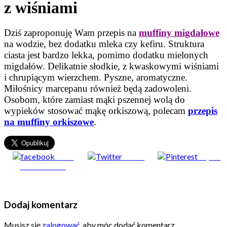
z wiśniami
Dziś zaproponuję Wam przepis na
muffiny migdałowe
na wodzie, bez dodatku mleka czy kefiru. Struktura
ciasta jest bardzo lekka, pomimo dodatku mielonych
migdałów. Delikatnie słodkie, z kwaskowymi wiśniami
i chrupiącym wierzchem. Pyszne, aromatyczne.
Miłośnicy marcepanu również będą zadowoleni.
Osobom, które zamiast mąki pszennej wolą do
wypieków stosować mąkę orkiszową, polecam
przepis
na muffiny orkiszowe
.
Share
Tweet
Zapisz
on Facebook
Dodaj komentarz
Musisz się
zalogować
, aby móc dodać komentarz.