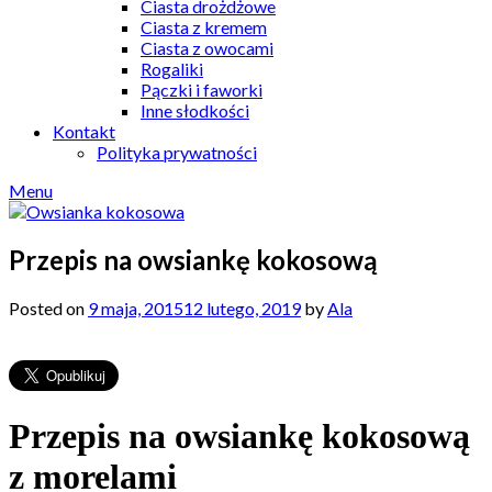
Ciasta drożdżowe
Ciasta z kremem
Ciasta z owocami
Rogaliki
Pączki i faworki
Inne słodkości
Kontakt
Polityka prywatności
Menu
Przepis na owsiankę kokosową
Posted on
9 maja, 2015
12 lutego, 2019
by
Ala
Przepis na owsiankę kokosową
z morelami