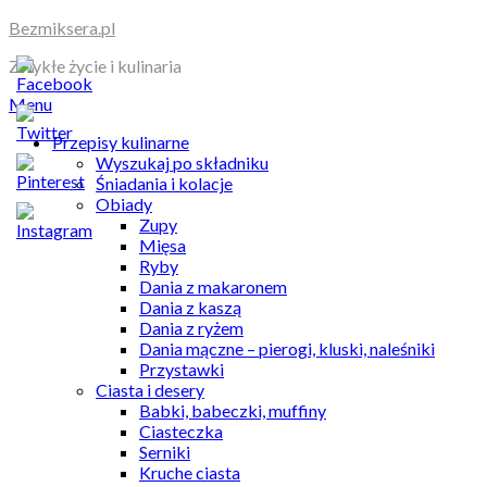
Skip
Bezmiksera.pl
to
Zwykłe życie i kulinaria
content
Menu
Przepisy kulinarne
Wyszukaj po składniku
Śniadania i kolacje
Obiady
Zupy
Mięsa
Ryby
Dania z makaronem
Dania z kaszą
Dania z ryżem
Dania mączne – pierogi, kluski, naleśniki
Przystawki
Ciasta i desery
Babki, babeczki, muffiny
Ciasteczka
Serniki
Kruche ciasta