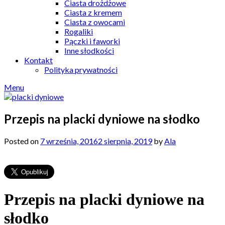
Ciasta drożdżowe
Ciasta z kremem
Ciasta z owocami
Rogaliki
Pączki i faworki
Inne słodkości
Kontakt
Polityka prywatności
Menu
Przepis na placki dyniowe na słodko
Posted on
7 września, 2016
2 sierpnia, 2019
by
Ala
Przepis na placki dyniowe na
słodko