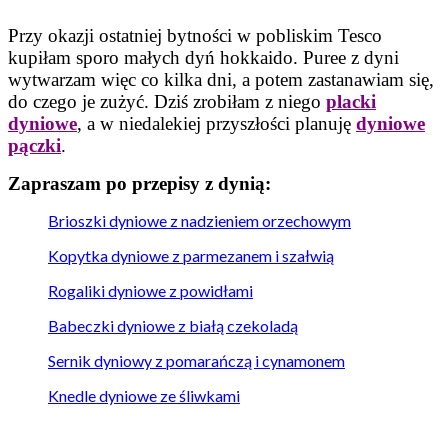
Przy okazji ostatniej bytności w pobliskim Tesco
kupiłam sporo małych dyń hokkaido. Puree z dyni
wytwarzam więc co kilka dni, a potem zastanawiam się,
do czego je zużyć. Dziś zrobiłam z niego
placki
dyniowe
, a w niedalekiej przyszłości planuję
dyniowe
pączki
.
Zapraszam po przepisy z dynią:
Brioszki dyniowe z nadzieniem orzechowym
Kopytka dyniowe z parmezanem i szałwią
Rogaliki dyniowe z powidłami
Babeczki dyniowe z białą czekoladą
Sernik dyniowy z pomarańczą i cynamonem
Knedle dyniowe ze śliwkami