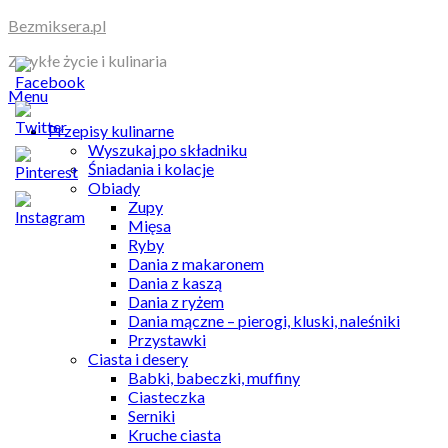
Skip
Bezmiksera.pl
to
Zwykłe życie i kulinaria
content
Menu
Przepisy kulinarne
Wyszukaj po składniku
Śniadania i kolacje
Obiady
Zupy
Mięsa
Ryby
Dania z makaronem
Dania z kaszą
Dania z ryżem
Dania mączne – pierogi, kluski, naleśniki
Przystawki
Ciasta i desery
Babki, babeczki, muffiny
Ciasteczka
Serniki
Kruche ciasta