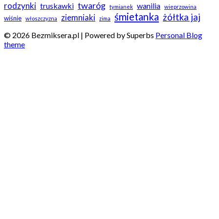
twaróg
rodzynki
truskawki
wanilia
tymianek
wieprzowina
śmietanka
żółtka jaj
ziemniaki
wiśnie
włoszczyzna
zima
© 2026 Bezmiksera.pl
| Powered by Superbs
Personal Blog
theme