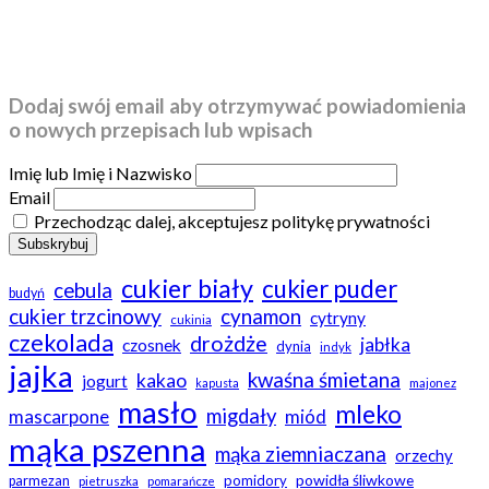
Dodaj swój email aby otrzymywać powiadomienia
o nowych przepisach lub wpisach
Imię lub Imię i Nazwisko
Email
Przechodząc dalej, akceptujesz politykę prywatności
cukier biały
cukier puder
cebula
budyń
cukier trzcinowy
cynamon
cytryny
cukinia
czekolada
drożdże
jabłka
czosnek
dynia
indyk
jajka
kwaśna śmietana
kakao
jogurt
kapusta
majonez
masło
mleko
migdały
mascarpone
miód
mąka pszenna
mąka ziemniaczana
orzechy
powidła śliwkowe
pomidory
parmezan
pietruszka
pomarańcze