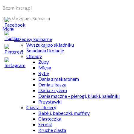
Skip
Bezmiksera.pl
to
Zwykłe życie i kulinaria
content
Menu
Przepisy kulinarne
Wyszukaj po składniku
Śniadania i kolacje
Obiady
Zupy
Mięsa
Ryby
Dania z makaronem
Dania z kaszą
Dania z ryżem
Dania mączne – pierogi, kluski, naleśniki
Przystawki
Ciasta i desery
Babki, babeczki, muffiny
Ciasteczka
Serniki
Kruche ciasta