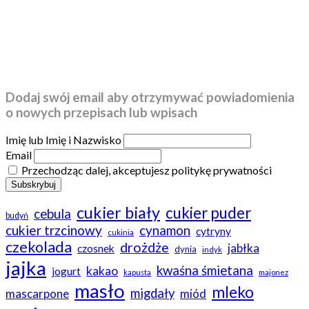
Dodaj swój email aby otrzymywać powiadomienia
o nowych przepisach lub wpisach
Imię lub Imię i Nazwisko
Email
Przechodząc dalej, akceptujesz politykę prywatności
cukier biały
cukier puder
cebula
budyń
cukier trzcinowy
cynamon
cytryny
cukinia
czekolada
drożdże
jabłka
czosnek
dynia
indyk
jajka
kwaśna śmietana
kakao
jogurt
kapusta
majonez
masło
mleko
migdały
mascarpone
miód