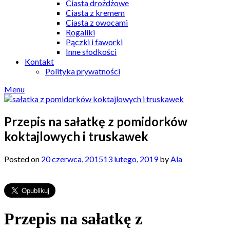
Ciasta drożdżowe
Ciasta z kremem
Ciasta z owocami
Rogaliki
Pączki i faworki
Inne słodkości
Kontakt
Polityka prywatności
Menu
Przepis na sałatkę z pomidorków
koktajlowych i truskawek
Posted on
20 czerwca, 2015
13 lutego, 2019
by
Ala
Przepis na sałatkę z