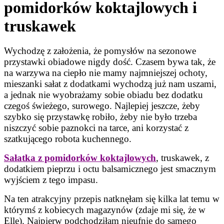
pomidorków koktajlowych i
truskawek
Wychodzę z założenia, że pomysłów na sezonowe
przystawki obiadowe nigdy dość. Czasem bywa tak, że
na warzywa na ciepło nie mamy najmniejszej ochoty,
mieszanki sałat z dodatkami wychodzą już nam uszami,
a jednak nie wyobrażamy sobie obiadu bez dodatku
czegoś świeżego, surowego. Najlepiej jeszcze, żeby
szybko się przystawkę robiło, żeby nie było trzeba
niszczyć sobie paznokci na tarce, ani korzystać z
szatkującego robota kuchennego.
Sałatka z pomidorków koktajlowych
, truskawek, z
dodatkiem pieprzu i octu balsamicznego jest smacznym
wyjściem z tego impasu.
Na ten atrakcyjny przepis natknęłam się kilka lat temu w
którymś z kobiecych magazynów (zdaje mi się, że w
Elle). Najpierw podchodziłam nieufnie do samego