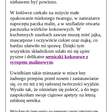
niebawem być powinno.
W lodówce czekało na zużycie małe
opakowanie mielonego twarogu, w zamrażarce
napoczęta paczka malin, a w szufladzie otwarta
paczuszka wiórków kokosowych. W
kuchennych zasobach zawsze muszę mieć jajka,
mascarpone i oczywiście cukier oraz mąkę, co
bardzo ułatwiło mi sprawę. Dzięki tym
wszystkim składnikom udało mi się upiec
pyszne i delikatne
serniczki kokosowe z
syropem malinowym
.
Uwielbiam takie mieszanie w misce bez
żadnego przepisu przed nosem i zastanawianie
się, co mi też z tej radosnej twórczości wyjdzie.
Wyszło tak, że ośmielam się polecić, a do tego
zaspokoiłam swoje ciążowe apetyty na letnią
odsłonę sernika.
Wróciłam do tego wpisu po pewnym czasie i niestety nie