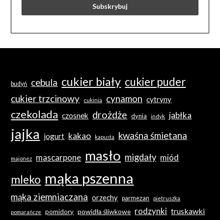
cukier biały
cukier puder
cebula
budyń
cukier trzcinowy
cynamon
cytryny
cukinia
czekolada
drożdże
jabłka
czosnek
dynia
indyk
jajka
kwaśna śmietana
kakao
jogurt
kapusta
masło
migdały
mascarpone
miód
majonez
mąka pszenna
mleko
mąka ziemniaczana
orzechy
parmezan
pietruszka
rodzynki
truskawki
powidła śliwkowe
pomidory
pomarańcze