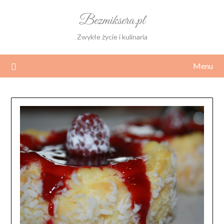
Skip
Bezmiksera.pl
to
content
Zwykłe życie i kulinaria
Menu