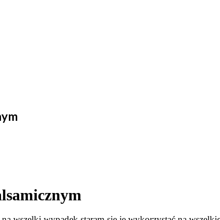
znym
balsamicznym
i, na wszelki wypadek staram się je wykorzystać na wszel