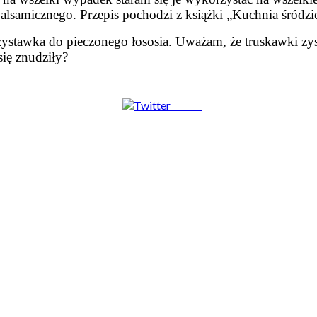
 balsamicznego. Przepis pochodzi z książki „Kuchnia śró
ystawka do pieczonego łososia. Uważam, że truskawki zys
się znudziły?
Tweet