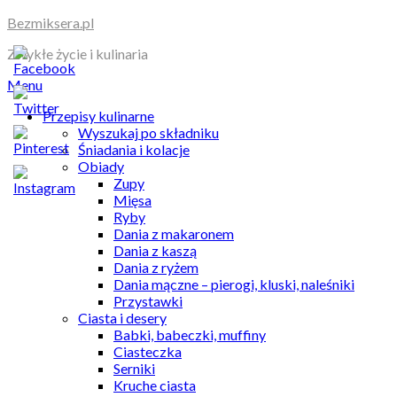
Skip
Bezmiksera.pl
to
Zwykłe życie i kulinaria
content
Menu
Przepisy kulinarne
Wyszukaj po składniku
Śniadania i kolacje
Obiady
Zupy
Mięsa
Ryby
Dania z makaronem
Dania z kaszą
Dania z ryżem
Dania mączne – pierogi, kluski, naleśniki
Przystawki
Ciasta i desery
Babki, babeczki, muffiny
Ciasteczka
Serniki
Kruche ciasta