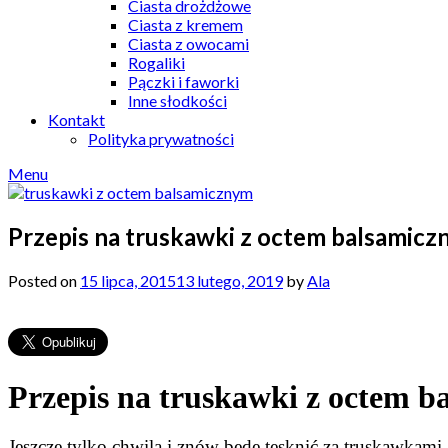
Ciasta drożdżowe
Ciasta z kremem
Ciasta z owocami
Rogaliki
Pączki i faworki
Inne słodkości
Kontakt
Polityka prywatności
Menu
Przepis na truskawki z octem balsamic
Posted on
15 lipca, 2015
13 lutego, 2019
by
Ala
Przepis na truskawki z octem 
Jeszcze tylko chwila i znów będę tęsknić za truskawkam