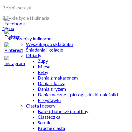
Skip
Bezmiksera.pl
to
Zwykłe życie i kulinaria
content
Menu
Przepisy kulinarne
Wyszukaj po składniku
Śniadania i kolacje
Obiady
Zupy
Mięsa
Ryby
Dania z makaronem
Dania z kaszą
Dania z ryżem
Dania mączne – pierogi, kluski, naleśniki
Przystawki
Ciasta i desery
Babki, babeczki, muffiny
Ciasteczka
Serniki
Kruche ciasta