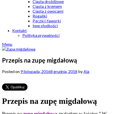
Ciasta drożdżowe
Ciasta z kremem
Ciasta z owocami
Rogaliki
Pączki i faworki
Inne słodkości
Kontakt
Polityka prywatności
Menu
Przepis na zupę migdałową
Posted on
9 listopada, 2016
8 grudnia, 2018
by
Ala
Przepis na zupę migdałową
Przepis na
zupę migdałową
znalazłam w książce ” W