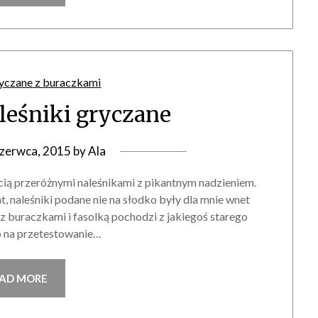
aleśniki gryczane
czerwca, 2015
by
Ala
ęcią przeróżnymi naleśnikami z pikantnym nadzieniem.
lat, naleśniki podane nie na słodko były dla mnie wnet
z buraczkami i fasolką pochodzi z jakiegoś starego
o na przetestowanie…
AD MORE