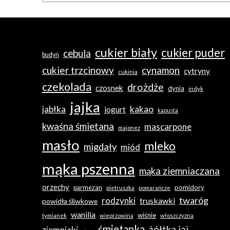
cukier biały
cukier puder
cebula
budyń
cukier trzcinowy
cynamon
cytryny
cukinia
czekolada
drożdże
czosnek
dynia
indyk
jajka
jabłka
kakao
jogurt
kapusta
kwaśna śmietana
mascarpone
majonez
masło
mleko
migdały
miód
mąka pszenna
mąka ziemniaczana
orzechy
pomidory
parmezan
pietruszka
pomarańcze
twaróg
rodzynki
truskawki
powidła śliwkowe
wanilia
wiśnie
tymianek
wieprzowina
włoszczyzna
śmietanka
żółtka jaj
ziemniaki