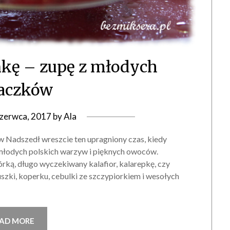
nkę – zupę z młodych
aczków
czerwca, 2017
by
Ala
 Nadszedł wreszcie ten upragniony czas, kiedy
 młodych polskich warzyw i pięknych owoców.
rką, długo wyczekiwany kalafior, kalarepkę, czy
szki, koperku, cebulki ze szczypiorkiem i wesołych
AD MORE