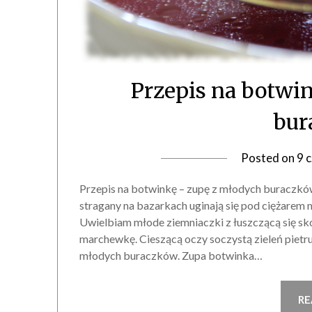
Przepis na botwi
bur
Posted on
9 
Przepis na botwinkę – zupę z młodych buraczków
stragany na bazarkach uginają się pod ciężarem
Uwielbiam młode ziemniaczki z łuszczącą się skó
marchewkę. Cieszącą oczy soczystą zieleń pietru
młodych buraczków. Zupa botwinka…
RE