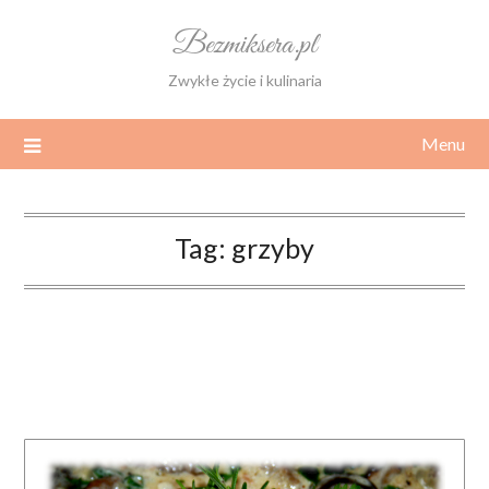
Skip
Bezmiksera.pl
to
content
Zwykłe życie i kulinaria
Menu
Tag:
grzyby