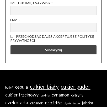
IMIĘ LUB IMIĘ I NAZWISKO
EMAIL
PRZECHODZĄC DALEJ, AKCEPTUJESZ POLITYKĘ
PRYWATNOŚCI
cukier biały
cukier puder
cebula
budyń
cukier trzcinowy
cynamon
cytryny
cukinia
czekolada
drożdże
jabłka
czosnek
dynia
indyk