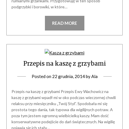
rumianymi grzankami. Przygotowuję w ten sposób
podgrzybki i borowiki, w które…
READ MORE
Przepis na kaszę z grzybami
Posted on
22 grudnia, 2014
by
Ala
Przepis na kaszę z grzybami Przepis Ewy Wachowicz na
kaszę z grzybami wpadł mi w oko podczas wieczornej chwili
relaksu przy miesięczniku „Twój Styl”. Spodobała mi się
prostota tego dania, tak typowa dla wigilijnych potraw. A
poza tym jestem ogromną wielbicielką kaszy. Mam dość
konserwatywne podejście do dań świątecznych. Na wigilię
pojawia się ich stały…