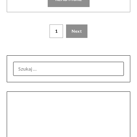
Stronicowanie
1
Next
wpisów
SZUKAJ: