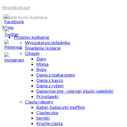
Skip
Bezmiksera.pl
to
Zwykłe życie i kulinaria
content
Menu
Przepisy kulinarne
Wyszukaj po składniku
Śniadania i kolacje
Obiady
Zupy
Mięsa
Ryby
Dania z makaronem
Dania z kaszą
Dania z ryżem
Dania mączne – pierogi, kluski, naleśniki
Przystawki
Ciasta i desery
Babki, babeczki, muffiny
Ciasteczka
Serniki
Kruche ciasta