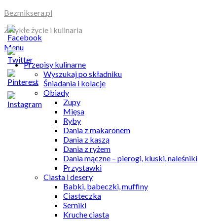
Skip
Bezmiksera.pl
to
Zwykłe życie i kulinaria
content
Menu
Przepisy kulinarne
Wyszukaj po składniku
Śniadania i kolacje
Obiady
Zupy
Mięsa
Ryby
Dania z makaronem
Dania z kaszą
Dania z ryżem
Dania mączne – pierogi, kluski, naleśniki
Przystawki
Ciasta i desery
Babki, babeczki, muffiny
Ciasteczka
Serniki
Kruche ciasta