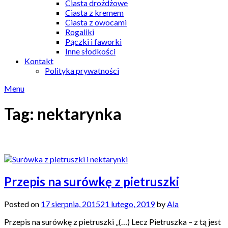
Ciasta drożdżowe
Ciasta z kremem
Ciasta z owocami
Rogaliki
Pączki i faworki
Inne słodkości
Kontakt
Polityka prywatności
Menu
Tag:
nektarynka
Przepis na surówkę z pietruszki
Posted on
17 sierpnia, 2015
21 lutego, 2019
by
Ala
Przepis na surówkę z pietruszki „(…) Lecz Pietruszka – z tą jest