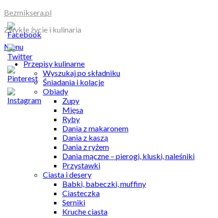
Skip
Bezmiksera.pl
to
Zwykłe życie i kulinaria
content
Menu
Przepisy kulinarne
Wyszukaj po składniku
Śniadania i kolacje
Obiady
Zupy
Mięsa
Ryby
Dania z makaronem
Dania z kaszą
Dania z ryżem
Dania mączne – pierogi, kluski, naleśniki
Przystawki
Ciasta i desery
Babki, babeczki, muffiny
Ciasteczka
Serniki
Kruche ciasta