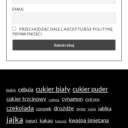
EMAIL
PRZECHODZĄC DALEJ, AKCEPTUJESZ POLITYKĘ
PRYWATNOŚCI
cukier biały
cukier puder
cebula
budyń
cukier trzcinowy
cynamon
cytryny
cukinia
czekolada
drożdże
jabłka
czosnek
dynia
indyk
jajka
kwaśna śmietana
kakao
jogurt
kapusta