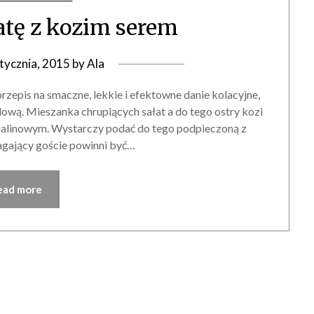
łatę z kozim serem
stycznia, 2015
by
Ala
rzepis na smaczne, lekkie i efektowne danie kolacyjne,
wą. Mieszanka chrupiących sałat a do tego ostry kozi
malinowym. Wystarczy podać do tego podpieczoną z
agający goście powinni być…
ead more