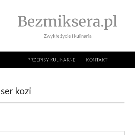
Bezmiksera.pl
Zwykłe życie i kulinaria
PRZEPISY KULINARNE
KONTAKT
:
ser kozi