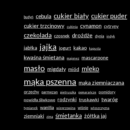
cukier biały
cukier puder
cebula
budyń
cukier trzcinowy
cynamon
cytryny
cukinia
czekolada
drożdże
czosnek
dynia
indyk
jajka
jabłka
kakao
jogurt
kapusta
kwaśna śmietana
mascarpone
majonez
masło
mleko
migdały
miód
mąka pszenna
mąka ziemniaczana
orzechy
pomidory
parmezan
pietruszka
pomarańcze
twaróg
rodzynki
truskawki
powidła śliwkowe
wanilia
wiśnie
tymianek
wieprzowina
włoszczyzna
śmietanka
żółtka jaj
ziemniaki
zima