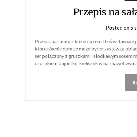
Przepis na sa
Posted on
5 
Przepis na sałatę z kozim serem Dziś wstawiam p
które równie dobrze może być przystawką obiado
ser połączony z gruszkami i słodkawym sosem 
czosnkiem bagietkę, kieliszek wina i nawet wym
R