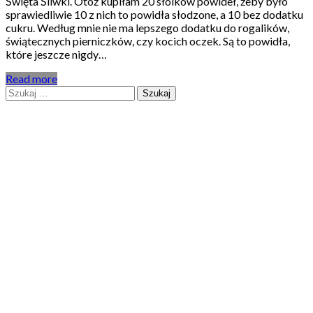
Święta Śliwki. Otóż kupiłam 20 słoików powideł, żeby było
sprawiedliwie 10 z nich to powidła słodzone, a 10 bez dodatku
cukru. Według mnie nie ma lepszego dodatku do rogalików,
świątecznych pierniczków, czy kocich oczek. Są to powidła,
które jeszcze nigdy…
Read more
Szukaj: