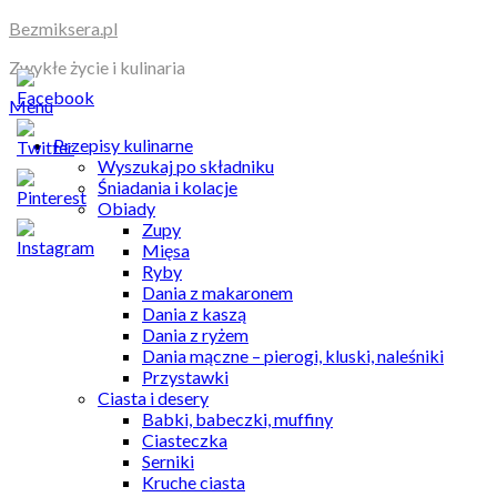
Skip
Bezmiksera.pl
to
Zwykłe życie i kulinaria
content
Menu
Przepisy kulinarne
Wyszukaj po składniku
Śniadania i kolacje
Obiady
Zupy
Mięsa
Ryby
Dania z makaronem
Dania z kaszą
Dania z ryżem
Dania mączne – pierogi, kluski, naleśniki
Przystawki
Ciasta i desery
Babki, babeczki, muffiny
Ciasteczka
Serniki
Kruche ciasta