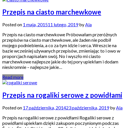
Przepis na ciasto marchewkowe
Posted on
1 maja, 2015
11 lutego, 2019
by
Ala
Przepis na ciasto marchewkowe Próbowałam przeróżnych
przepisów na ciasto marchewkowe, ale żaden nie podbił
mojego podniebienia, a co za tym idzie i serca. Wreszcie na
bazie wcześniej używanych przepisów, zmieniając to i owo w
proporcjach napisałam swój. No i wyszło mi ciasto
marchewkowe najlepsze jakie do tej pory upiekłam i dodam
nieskromnie – najlepsze jakie…
Read more
Przepis na rogaliki serowe z powidłami
Posted on
17 października, 2014
23 października, 2019
by
Ala
Przepis na rogaliki serowe z powidłami Rogaliki serowe z
powidłami upiekłam dzięki zakupom poczynionym podczas