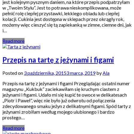
jest kolejnym pysznym daniem, na które przepis podpatrzyłam
w „Twoim Stylu”. Jest to potrawa nieskomplikowana, może
pełnić rolę ciepłej przystawki, lekkiego obiadu lub ciepłej
kolacji. Cukinia jest dostępna w sklepach przez okrągły rok,
możemy więc cieszyć się tą zapiekanką w zimne, ciemne dni, jak
i…
Read more
Przepis na tartę z jeżynami i figami
Posted on
3 października, 2015
3 marca, 2019
by
Ala
Przepis na tartę z jeżynami i figami Przeglądając ostatni numer
magazynu „Kukbuk” zaciekawiłam się kruchym ciastem z
jeżynami i figami. Udało mi się kupić te owoce w delikatesach
„Piotr i Paweł”, więc nie było już odwrotu od połączenia
zdecydowanego smaku jeżyn z delikatnymi figami. Spód tarty z
jeżynami zrobiłam według mojego ulubionego i bardzo
prostego…
Read more