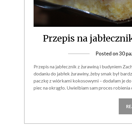
Przepis na jabłeczn
Posted on
30 pa
Przepis na jabłecznik z żurawiną i budyniem Zac
dodaniu do jabłek żurawiny, żeby smak był bardzi
paczkę z wiórkami kokosowymi – dodałam je do c
piec na okrągło. Uwielbiam sam proces robienia 
RE