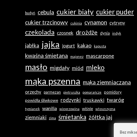
cukier biały
cukier puder
cebula
budyń
cukier trzcinowy
cynamon
cytryny
cukinia
czekolada
drożdże
czosnek
dynia
indyk
jajka
jabłka
kakao
jogurt
kapusta
kwaśna śmietana
mascarpone
majonez
masło
mleko
migdały
miód
mąka pszenna
mąka ziemniaczana
orzechy
pomidory
parmezan
pietruszka
pomarańcze
twaróg
rodzynki
truskawki
powidła śliwkowe
wanilia
wiśnie
tymianek
wieprzowina
włoszczyzna
śmietanka
żółtka jaj
ziemniaki
zima