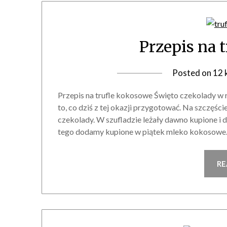
Przepis na 
Posted on
12 
Przepis na trufle kokosowe Święto czekolady w r
to, co dziś z tej okazji przygotować. Na szczęś
czekolady. W szufladzie leżały dawno kupione i d
tego dodamy kupione w piątek mleko kokosow
RE