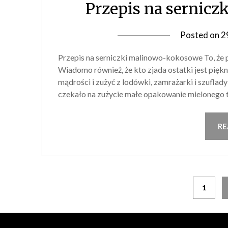
Przepis na sernic
Posted on
2
Przepis na serniczki malinowo-kokosowe To, ż
Wiadomo również, że kto zjada ostatki jest pięk
mądrości i zużyć z lodówki, zamrażarki i szufla
czekało na zużycie małe opakowanie mielonego 
RE
Stronicowanie
1
wpisów