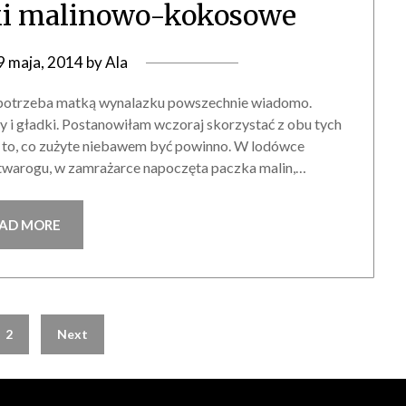
zki malinowo-kokosowe
9 maja, 2014
by
Ala
e potrzeba matką wynalazku powszechnie wiadomo.
ny i gładki. Postanowiłam wczoraj skorzystać z obu tych
dy to, co zużyte niebawem być powinno. W lodówce
twarogu, w zamrażarce napoczęta paczka malin,…
AD MORE
2
Next