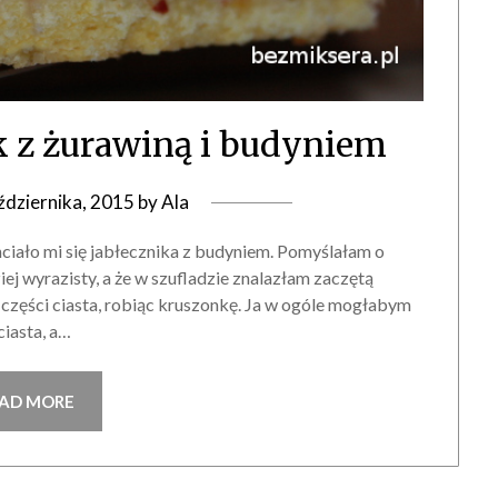
ik z żurawiną i budyniem
ździernika, 2015
by
Ala
hciało mi się jabłecznika z budyniem. Pomyślałam o
ej wyrazisty, a że w szufladzie znalazłam zaczętą
zęści ciasta, robiąc kruszonkę. Ja w ogóle mogłabym
ciasta, a…
AD MORE