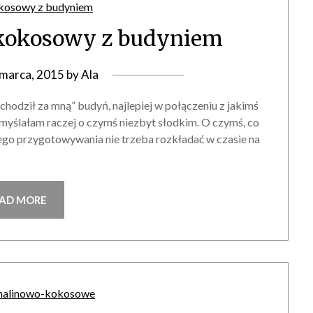
 kokosowy z budyniem
 marca, 2015
by
Ala
hodził za mną” budyń, najlepiej w połączeniu z jakimś
myślałam raczej o czymś niezbyt słodkim. O czymś, co
rego przygotowywania nie trzeba rozkładać w czasie na
…
AD MORE