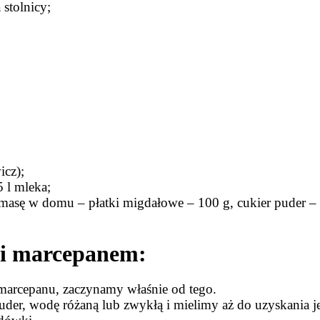
stolnicy;
icz);
 l mleka;
asę w domu – płatki migdałowe – 100 g, cukier puder – 1
i i marcepanem:
marcepanu, zaczynamy właśnie od tego.
er, wodę różaną lub zwykłą i mielimy aż do uzyskania jedn