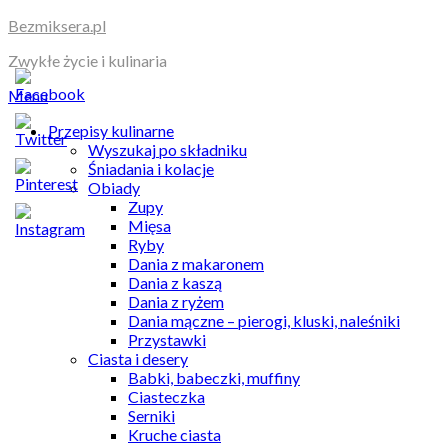
Skip
Bezmiksera.pl
to
Zwykłe życie i kulinaria
content
Menu
Przepisy kulinarne
Wyszukaj po składniku
Śniadania i kolacje
Obiady
Zupy
Mięsa
Ryby
Dania z makaronem
Dania z kaszą
Dania z ryżem
Dania mączne – pierogi, kluski, naleśniki
Przystawki
Ciasta i desery
Babki, babeczki, muffiny
Ciasteczka
Serniki
Kruche ciasta