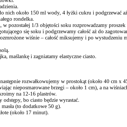
dówki.
dzienia.
do nich około 150 ml wody, 4 łyżki cukru i podgrzewać a
ałego rondelka.
, w pozostałej 1/3 objętości soku rozprowadzamy prosze
jącego się soku i podgrzewamy całość aż do zagotowania
ozmrożone wiśnie – całość miksujemy i po wystudzeniu m
solą.
a, maślankę i zagniatamy elastyczne ciasto.
 następnie rozwałkowujemy w prostokąt (około 40 cm x 4
ając nieposmarowane brzegi – około 1 cm), a na wiśniach
kroimy na 12-16 plastrów.
y odstępy, bo ciasto będzie wyrastać.
masła (to dodatkowe 50 g).
złote (około 17 minut).