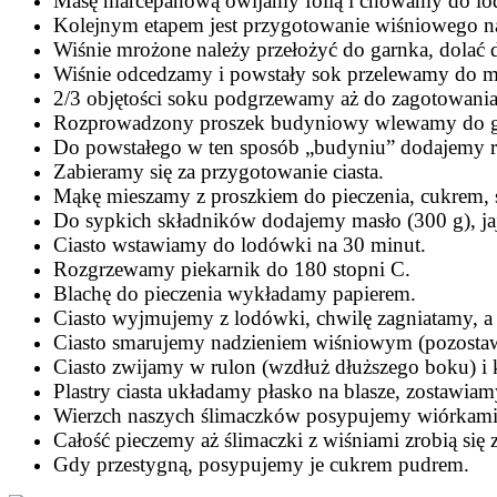
Masę marcepanową owijamy folią i chowamy do lo
Kolejnym etapem jest przygotowanie wiśniowego na
Wiśnie mrożone należy przełożyć do garnka, dolać 
Wiśnie odcedzamy i powstały sok przelewamy do m
2/3 objętości soku podgrzewamy aż do zagotowania
Rozprowadzony proszek budyniowy wlewamy do gotu
Do powstałego w ten sposób „budyniu” dodajemy r
Zabieramy się za przygotowanie ciasta.
Mąkę mieszamy z proszkiem do pieczenia, cukrem, 
Do sypkich składników dodajemy masło (300 g), jajk
Ciasto wstawiamy do lodówki na 30 minut.
Rozgrzewamy piekarnik do 180 stopni C.
Blachę do pieczenia wykładamy papierem.
Ciasto wyjmujemy z lodówki, chwilę zagniatamy, a
Ciasto smarujemy nadzieniem wiśniowym (pozostawi
Ciasto zwijamy w rulon (wzdłuż dłuższego boku) i 
Plastry ciasta układamy płasko na blasze, zostawiam
Wierzch naszych ślimaczków posypujemy wiórkami 
Całość pieczemy aż ślimaczki z wiśniami zrobią się 
Gdy przestygną, posypujemy je cukrem pudrem.