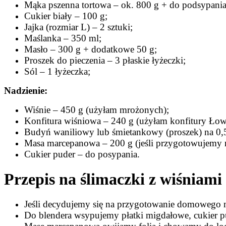
Mąka pszenna tortowa – ok. 800 g + do podsypania 
Cukier biały – 100 g;
Jajka (rozmiar L) – 2 sztuki;
Maślanka – 350 ml;
Masło – 300 g + dodatkowe 50 g;
Proszek do pieczenia – 3 płaskie łyżeczki;
Sól – 1 łyżeczka;
Nadzienie:
Wiśnie – 450 g (użyłam mrożonych);
Konfitura wiśniowa – 240 g (użyłam konfitury Łow
Budyń waniliowy lub śmietankowy (proszek) na 0,5
Masa marcepanowa – 200 g (jeśli przygotowujemy m
Cukier puder – do posypania.
Przepis na ślimaczki z wiśniam
Jeśli decydujemy się na przygotowanie domowego 
Do blendera wsypujemy płatki migdałowe, cukier pud