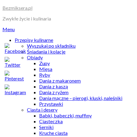
Skip
Bezmiksera.pl
to
Zwykłe życie i kulinaria
content
Menu
Przepisy kulinarne
Wyszukaj po składniku
Śniadania i kolacje
Obiady
Zupy
Mięsa
Ryby
Dania z makaronem
Dania z kaszą
Dania z ryżem
Dania mączne – pierogi, kluski, naleśniki
Przystawki
Ciasta i desery
Babki, babeczki, muffiny
Ciasteczka
Serniki
Kruche ciasta