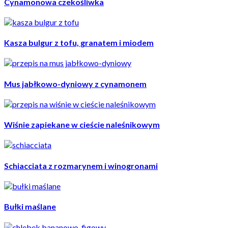
Cynamonowa czekośliwka
Kasza bulgur z tofu, granatem i miodem
Mus jabłkowo-dyniowy z cynamonem
Wiśnie zapiekane w cieście naleśnikowym
Schiacciata z rozmarynem i winogronami
Bułki maślane