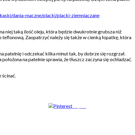
ekaski/dania-maczne/placki/placki-ziemniaczane
na niej taką ilość oleju, która będzie dwukrotnie grubsza niż
b teflonową. Zaopatrzyć należy się także w cienką łopatkę, która
 patelnię i odczekać kilka minut tak, by dobrze się rozgrzał.
a położona na patelnie sprawia, że tłuszcz zaczyna się ochładzać.
 ścinać.
Zapisz