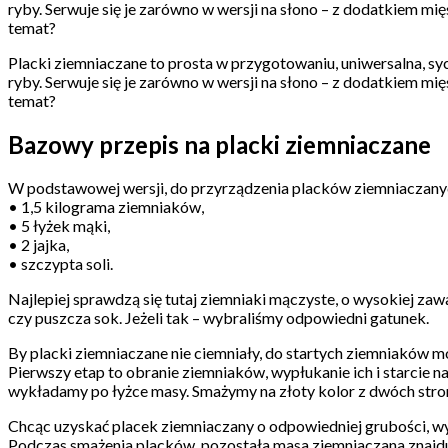
ryby. Serwuje się je zarówno w wersji na słono – z dodatkiem mi
temat?
Placki ziemniaczane to prosta w przygotowaniu, uniwersalna, syc
ryby. Serwuje się je zarówno w wersji na słono – z dodatkiem mi
temat?
Bazowy przepis na placki ziemniaczane
W podstawowej wersji, do przyrządzenia placków ziemniaczany
• 1,5 kilograma ziemniaków,
• 5 łyżek mąki,
• 2 jajka,
• szczypta soli.
Najlepiej sprawdzą się tutaj ziemniaki mączyste, o wysokiej za
czy puszcza sok. Jeżeli tak – wybraliśmy odpowiedni gatunek.
By placki ziemniaczane nie ciemniały, do startych ziemniaków 
Pierwszy etap to obranie ziemniaków, wypłukanie ich i starcie 
wykładamy po łyżce masy. Smażymy na złoty kolor z dwóch stro
Chcąc uzyskać placek ziemniaczany o odpowiedniej grubości, wyk
Podczas smażenia placków, pozostała masa ziemniaczana znajdują