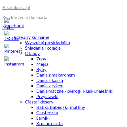
Skip
Bezmiksera.pl
to
Zwykłe życie i kulinaria
content
Menu
Przepisy kulinarne
Wyszukaj po składniku
Śniadania i kolacje
Obiady
Zupy
Mięsa
Ryby
Dania z makaronem
Dania z kaszą
Dania z ryżem
Dania mączne – pierogi, kluski, naleśniki
Przystawki
Ciasta i desery
Babki, babeczki, muffiny
Ciasteczka
Serniki
Kruche ciasta