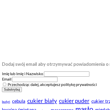
Dodaj swój email aby otrzymywać powiadomienia o 
Imię lub Imię i Nazwisko
Email
Przechodząc dalej, akceptujesz politykę prywatności
cukier biały
cukier puder
cebula
cukier t
budyń
masło
kwaśna śmietana
migdał
mascarpone