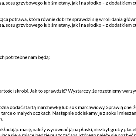
ęsa, sosu grzybowego lub śmietany, jak i na słodko – z dodatkiem
ąca potrawa, która równie dobrze sprawdzi się w roli dania główne
ęsa, sosu grzybowego lub śmietany, jak i na słodko – z dodatkiem
ch potrzebne nam będą:
wartości skrobi. Jak to sprawdzić? Wystarczy, że rozetniemy warz
można dodać startą marchewkę lub sok marchwiowy. Sprawią one, ż
na tarce o małych oczkach. Następnie odciskamy je z soku i miesz
n.
ładając masę, należy wyrównać ją na płaski, niezbyt gruby placek
ca się w misce będzie puszczać sos, którego należy się pozbyć pr