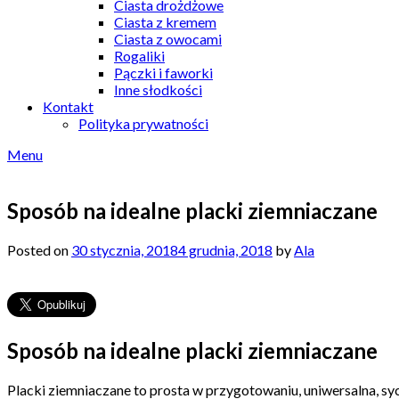
Ciasta drożdżowe
Ciasta z kremem
Ciasta z owocami
Rogaliki
Pączki i faworki
Inne słodkości
Kontakt
Polityka prywatności
Menu
Sposób na idealne placki ziemniaczane
Posted on
30 stycznia, 2018
4 grudnia, 2018
by
Ala
Sposób na idealne placki ziemniaczane
Placki ziemniaczane to prosta w przygotowaniu, uniwersalna, syc