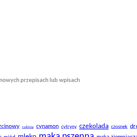
nowych przepisach lub wpisach
czekolada
rzcinowy
dr
cynamon
cytryny
czosnek
cukinia
mąka pszenna
mleko
y
mąka ziemniacz
miód