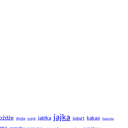
jajka
ożdże
jabłka
kakao
jogurt
dynia
indyk
kapusta
ana