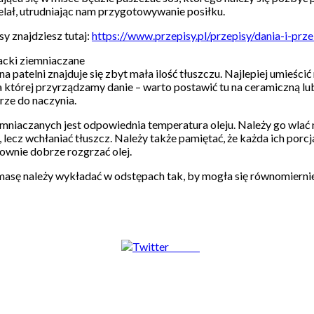
elał, utrudniając nam przygotowywanie posiłku.
y znajdziesz tutaj:
https://www.przepisy.pl/przepisy/dania-i-prz
acki ziemniaczane
 patelni znajduje się zbyt mała ilość tłuszczu. Najlepiej umieścić 
na której przyrządzamy danie – warto postawić tu na ceramiczną lu
ze do naczynia.
mniaczanych jest odpowiednia temperatura oleju. Należy go wlać na
 lecz wchłaniać tłuszcz. Należy także pamiętać, że każda ich porcj
ownie dobrze rozgrzać olej.
masę należy wykładać w odstępach tak, by mogła się równomiernie
Tweet