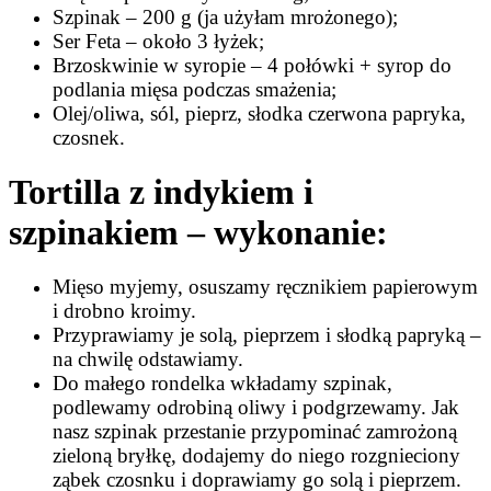
Szpinak – 200 g (ja użyłam mrożonego);
Ser Feta – około 3 łyżek;
Brzoskwinie w syropie – 4 połówki + syrop do
podlania mięsa podczas smażenia;
Olej/oliwa, sól, pieprz, słodka czerwona papryka,
czosnek.
Tortilla z indykiem i
szpinakiem – wykonanie:
Mięso myjemy, osuszamy ręcznikiem papierowym
i drobno kroimy.
Przyprawiamy je solą, pieprzem i słodką papryką –
na chwilę odstawiamy.
Do małego rondelka wkładamy szpinak,
podlewamy odrobiną oliwy i podgrzewamy. Jak
nasz szpinak przestanie przypominać zamrożoną
zieloną bryłkę, dodajemy do niego rozgnieciony
ząbek czosnku i doprawiamy go solą i pieprzem.