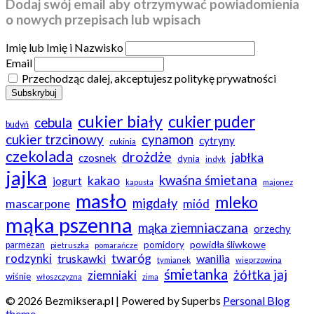
Dodaj swój email aby otrzymywać powiadomienia
o nowych przepisach lub wpisach
Imię lub Imię i Nazwisko
Email
Przechodząc dalej, akceptujesz politykę prywatności
cukier biały
cukier puder
cebula
budyń
cukier trzcinowy
cynamon
cytryny
cukinia
czekolada
drożdże
jabłka
czosnek
dynia
indyk
jajka
kwaśna śmietana
kakao
jogurt
kapusta
majonez
masło
mleko
migdały
mascarpone
miód
mąka pszenna
mąka ziemniaczana
orzechy
powidła śliwkowe
pomidory
parmezan
pietruszka
pomarańcze
twaróg
rodzynki
truskawki
wanilia
tymianek
wieprzowina
śmietanka
żółtka jaj
ziemniaki
wiśnie
włoszczyzna
zima
© 2026 Bezmiksera.pl
| Powered by Superbs
Personal Blog
theme