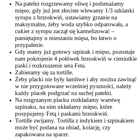
Na patelni rozgrzewamy oliwę i podsmażamy
mięso, gdy już jest złociste wlewamy 1/3 szklanki
syropu z brzoskwiń, ustawiamy grzanie na
maksymalne, żeby woda szybko odparowała, a
cukier z syropu zaczął się karmelizować –
pamiętajmy o mieszaniu mięsa, bo łatwo o
przypalenie.
Gdy mamy już gotowy szpinak i mięso, pozostaje
nam pokrojenie 4 połówek brzoskwiń w cieniutkie
paski i rozkruszenie sera Feta.
Zabieramy się za tortille.
Żeby placki nie były łamliwe i aby można zawinąć
w nie przygotowane wcześniej pyszności, należy
każdy placek podgrzać na suchej patelni.
Na rozgrzanym placku rozkładamy warstwę
szpinaku, na nim układamy mięso, które
posypujemy Fetą i paskami brzoskwiń.
Tortille zwijamy. Tortilla z indykiem i szpinakiem
może być podana na obiad, kolację, czy
zapakowana na spacer.