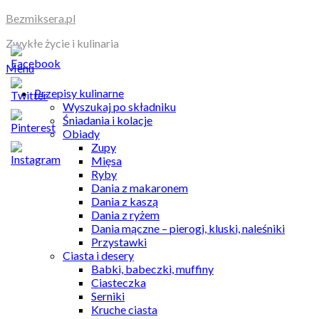
Skip
Bezmiksera.pl
to
Zwykłe życie i kulinaria
content
Menu
Przepisy kulinarne
Wyszukaj po składniku
Śniadania i kolacje
Obiady
Zupy
Mięsa
Ryby
Dania z makaronem
Dania z kaszą
Dania z ryżem
Dania mączne – pierogi, kluski, naleśniki
Przystawki
Ciasta i desery
Babki, babeczki, muffiny
Ciasteczka
Serniki
Kruche ciasta