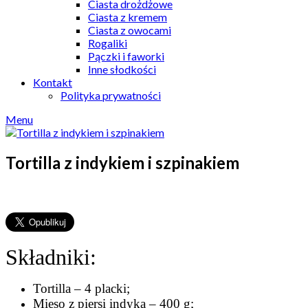
Ciasta drożdżowe
Ciasta z kremem
Ciasta z owocami
Rogaliki
Pączki i faworki
Inne słodkości
Kontakt
Polityka prywatności
Menu
Tortilla z indykiem i szpinakiem
Składniki:
Tortilla – 4 placki;
Mięso z piersi indyka – 400 g;