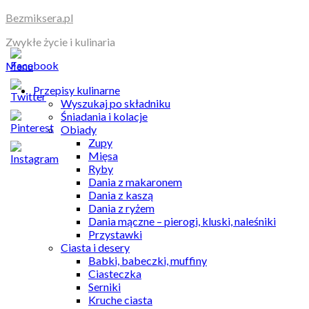
Skip
Bezmiksera.pl
to
Zwykłe życie i kulinaria
content
Menu
Przepisy kulinarne
Wyszukaj po składniku
Śniadania i kolacje
Obiady
Zupy
Mięsa
Ryby
Dania z makaronem
Dania z kaszą
Dania z ryżem
Dania mączne – pierogi, kluski, naleśniki
Przystawki
Ciasta i desery
Babki, babeczki, muffiny
Ciasteczka
Serniki
Kruche ciasta