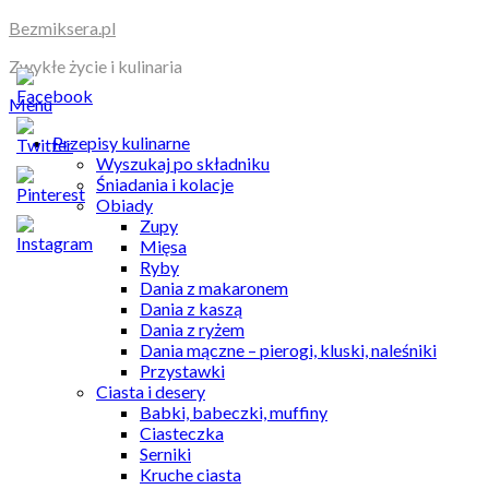
Skip
Bezmiksera.pl
to
Zwykłe życie i kulinaria
content
Menu
Przepisy kulinarne
Wyszukaj po składniku
Śniadania i kolacje
Obiady
Zupy
Mięsa
Ryby
Dania z makaronem
Dania z kaszą
Dania z ryżem
Dania mączne – pierogi, kluski, naleśniki
Przystawki
Ciasta i desery
Babki, babeczki, muffiny
Ciasteczka
Serniki
Kruche ciasta