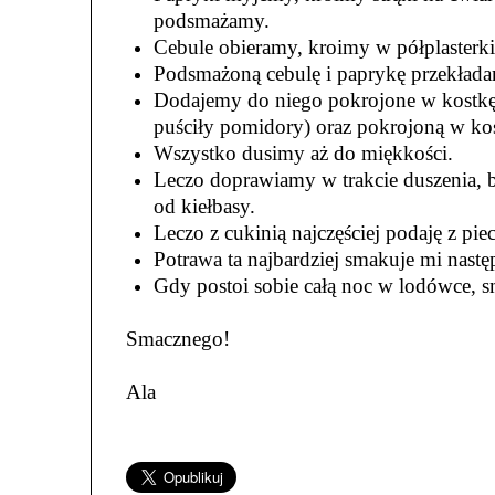
podsmażamy.
Cebule obieramy, kroimy w półplasterk
Podsmażoną cebulę i paprykę przekłada
Dodajemy do niego pokrojone w kostkę 
puściły pomidory) oraz pokrojoną w kos
Wszystko dusimy aż do miękkości.
Leczo doprawiamy w trakcie duszenia, bo
od kiełbasy.
Leczo z cukinią najczęściej podaję z pi
Potrawa ta najbardziej smakuje mi nast
Gdy postoi sobie całą noc w lodówce, s
Smacznego!
Ala