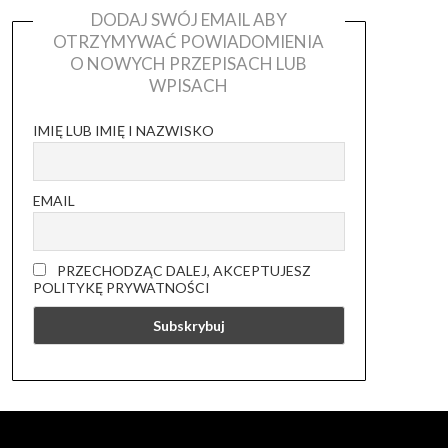
DODAJ SWÓJ EMAIL ABY
OTRZYMYWAĆ POWIADOMIENIA
O NOWYCH PRZEPISACH LUB
WPISACH
IMIĘ LUB IMIĘ I NAZWISKO
EMAIL
PRZECHODZĄC DALEJ, AKCEPTUJESZ
POLITYKĘ PRYWATNOŚCI