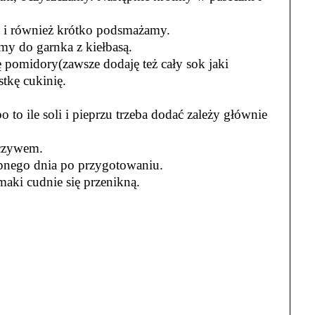
i i również krótko podsmażamy.
my do garnka z kiełbasą.
pomidory(zawsze dodaję też cały sok jaki
tkę cukinię.
 to ile soli i pieprzu trzeba dodać zależy głównie
eczywem.
ępnego dnia po przygotowaniu.
maki cudnie się przenikną.