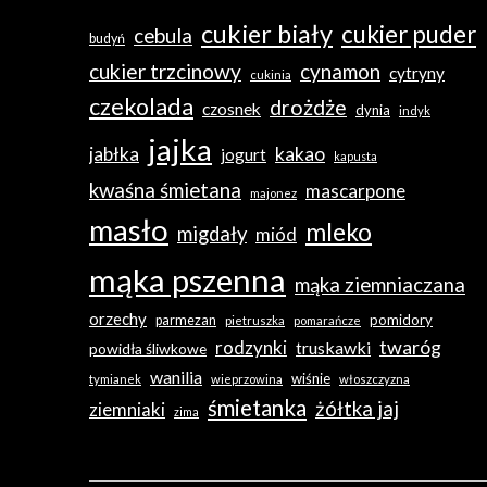
cukier biały
cukier puder
cebula
budyń
cukier trzcinowy
cynamon
cytryny
cukinia
czekolada
drożdże
czosnek
dynia
indyk
jajka
jabłka
kakao
jogurt
kapusta
kwaśna śmietana
mascarpone
majonez
masło
mleko
migdały
miód
mąka pszenna
mąka ziemniaczana
orzechy
pomidory
parmezan
pietruszka
pomarańcze
twaróg
rodzynki
truskawki
powidła śliwkowe
wanilia
wiśnie
tymianek
wieprzowina
włoszczyzna
śmietanka
żółtka jaj
ziemniaki
zima