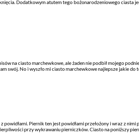
knięcia. Dodatkowym atutem tego bożonarodzeniowego ciasta jest t
w na ciasto marchewkowe, ale żaden nie podbił mojego podniebien
am swój. No i wyszło mi ciasto marchewkowe najlepsze jakie do t
 powidłami. Piernik ten jest powidłami przełożony i wraz z nimi pi
u cierpliwości przy wykrawaniu pierniczków. Ciasto na poniższy pie