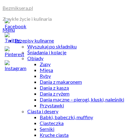
Skip
Bezmiksera.pl
to
Zwykłe życie i kulinaria
content
Menu
Przepisy kulinarne
Wyszukaj po składniku
Śniadania i kolacje
Obiady
Zupy
Mięsa
Ryby
Dania z makaronem
Dania z kaszą
Dania z ryżem
Dania mączne – pierogi, kluski, naleśniki
Przystawki
Ciasta i desery
Babki, babeczki, muffiny
Ciasteczka
Serniki
Kruche ciasta