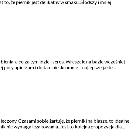
o, że piernik jest delikatny w smaku. Słodszy i mniej
ia, a co za tym idzie i serca. Wreszcie na bazie wcześniej
ej pory upiekłam i dodam nieskromnie – najlepsze jakie…
eczony. Czasami sobie żartuję, że pierniki na blasze, to idealne
rnik nie wymaga leżakowania. Jest to kolejna propozycja dla…