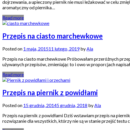
dojrzewania, a upieczony piernik nie musi leżakować w celu zmię
aromatyczny od piernika…
Read more
Przepis na ciasto marchewkowe
Posted on
1 maja, 2015
11 lutego, 2019
by
Ala
Przepis na ciasto marchewkowe Próbowałam przeróżnych przepisó
używanych przepisów, zmieniając to i owo w proporcjach napisał
Read more
Przepis na piernik z powidłami
Posted on
15 grudnia, 2014
5 grudnia, 2018
by
Ala
Przepis na piernik z powidłami Dziś wstawiam przepis na piernik z
rozwiązanie dla wszystkich, którzy nie są w stanie przejść test