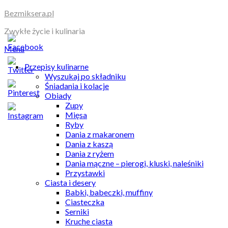
Skip
Bezmiksera.pl
to
Zwykłe życie i kulinaria
content
Menu
Przepisy kulinarne
Wyszukaj po składniku
Śniadania i kolacje
Obiady
Zupy
Mięsa
Ryby
Dania z makaronem
Dania z kaszą
Dania z ryżem
Dania mączne – pierogi, kluski, naleśniki
Przystawki
Ciasta i desery
Babki, babeczki, muffiny
Ciasteczka
Serniki
Kruche ciasta