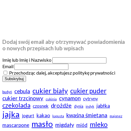
Dodaj swój email aby otrzymywać powiadomienia
o nowych przepisach lub wpisach
Imię lub Imię i Nazwisko
Email
Przechodząc dalej, akceptujesz politykę prywatności
cukier biały
cukier puder
cebula
budyń
cukier trzcinowy
cynamon
cytryny
cukinia
czekolada
drożdże
jabłka
czosnek
dynia
indyk
jajka
kwaśna śmietana
kakao
jogurt
kapusta
majonez
masło
mleko
migdały
mascarpone
miód