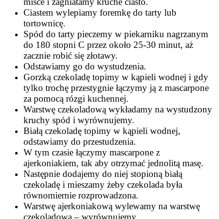
misce i zagniatamy kruche ciasto.
Ciastem wylepiamy foremkę do tarty lub
tortownicę.
Spód do tarty pieczemy w piekarniku nagrzanym
do 180 stopni C przez około 25-30 minut, aż
zacznie robić się złotawy.
Odstawiamy go do wystudzenia.
Gorzką czekoladę topimy w kąpieli wodnej i gdy
tylko trochę przestygnie łączymy ją z mascarpone
za pomocą rózgi kuchennej.
Warstwę czekoladową wykładamy na wystudzony
kruchy spód i wyrównujemy.
Białą czekoladę topimy w kąpieli wodnej,
odstawiamy do przestudzenia.
W tym czasie łączymy mascarpone z
ajerkoniakiem, tak aby otrzymać jednolitą masę.
Następnie dodajemy do niej stopioną białą
czekoladę i mieszamy żeby czekolada była
równomiernie rozprowadzona.
Warstwę ajerkoniakową wylewamy na warstwę
czekoladową – wyrównujemy.