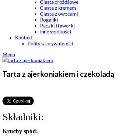
Ciasta drożdżowe
Ciasta z kremem
Ciasta z owocami
Rogaliki
Pączki i faworki
Inne słodkości
Kontakt
Polityka prywatności
Menu
Tarta z ajerkoniakiem i czekoladą
Składniki:
Kruchy spód: