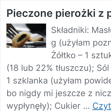
Pieczone pierożki z
Składniki: Mas
g (użyłam pozna
Żółtko – 1 szt
(18 lub 22% tłuszczu); Sól
1 szklanka (użyłam powideł
bo nigdy mi jeszcze z nic
wypłynęły); Cukier …
Czyt