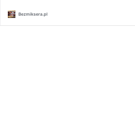
Bezmiksera.pl