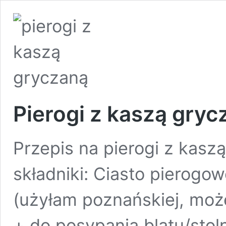
Pierogi z kaszą gryc
Przepis na pierogi z kasz
składniki: Ciasto pierogo
(użyłam poznańskiej, moż
+ do posypania blatu/stoln