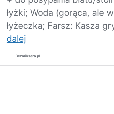
łyżki; Woda (gorąca, ale w
łyżeczka; Farsz: Kasza g
Pierogi
dalej
z
kaszą
gryczaną
Bezmiksera.pl
i
pieczarkami