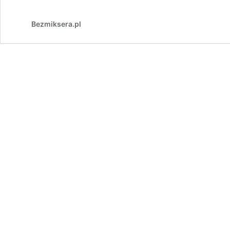
z
suszonymi
Bezmiksera.pl
morelami