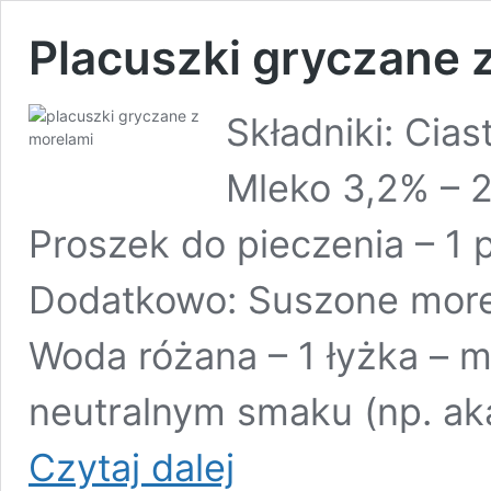
Placuszki gryczane 
Składniki: Cia
Mleko 3,2% – 25
Proszek do pieczenia – 1 p
Dodatkowo: Suszone morele
Woda różana – 1 łyżka – 
neutralnym smaku (np. aka
Placuszki
Czytaj dalej
gryczane