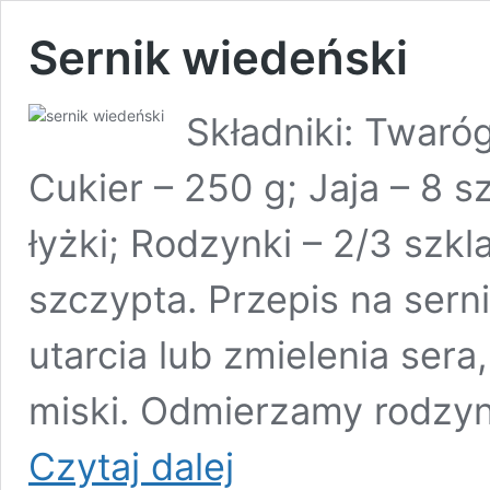
Sernik wiedeński
Składniki: Twaróg
Cukier – 250 g; Jaja – 8 
łyżki; Rodzynki – 2/3 szkla
szczypta. Przepis na ser
utarcia lub zmielenia ser
miski. Odmierzamy rodzyn
Sernik
Czytaj dalej
wiedeński