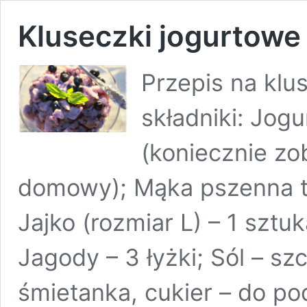
Kluseczki jogurtowe
Przepis na klu
składniki: Jogu
(koniecznie zo
domowy); Mąka pszenna to
Jajko (rozmiar L) – 1 sztu
Jagody – 3 łyżki; Sól – sz
śmietanka, cukier – do po