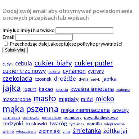
Dodaj swój email aby otrzymywać powiadomienia
o nowych przepisach lub wpisach
Imię lub Imię i Nazwisko
Email
Przechodząc dalej, akceptujesz politykę prywatności
cukier biały
cukier puder
cebula
budyń
cukier trzcinowy
cynamon
cytryny
cukinia
czekolada
drożdże
jabłka
czosnek
dynia
indyk
jajka
kwaśna śmietana
kakao
jogurt
kapusta
majonez
masło
mleko
migdały
mascarpone
miód
mąka pszenna
mąka ziemniaczana
orzechy
powidła śliwkowe
pomidory
parmezan
pietruszka
pomarańcze
twaróg
rodzynki
truskawki
wanilia
tymianek
wieprzowina
śmietanka
żółtka jaj
ziemniaki
wiśnie
włoszczyzna
zima