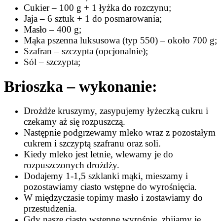
Cukier – 100 g + 1 łyżka do rozczynu;
Jaja – 6 sztuk + 1 do posmarowania;
Masło – 400 g;
Mąka pszenna luksusowa (typ 550) – około 700 g;
Szafran – szczypta (opcjonalnie);
Sól – szczypta;
Brioszka – wykonanie:
Drożdże kruszymy, zasypujemy łyżeczką cukru i
czekamy aż się rozpuszczą.
Następnie podgrzewamy mleko wraz z pozostałym
cukrem i szczyptą szafranu oraz soli.
Kiedy mleko jest letnie, wlewamy je do
rozpuszczonych drożdży.
Dodajemy 1-1,5 szklanki mąki, mieszamy i
pozostawiamy ciasto wstępne do wyrośnięcia.
W międzyczasie topimy masło i zostawiamy do
przestudzenia.
Gdy nasze ciasto wstępne wyrośnie, zbijamy je