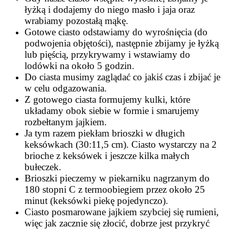
łyżką i dodajemy do niego masło i jaja oraz
wrabiamy pozostałą mąkę.
Gotowe ciasto odstawiamy do wyrośnięcia (do
podwojenia objętości), następnie zbijamy je łyżką
lub pięścią, przykrywamy i wstawiamy do
lodówki na około 5 godzin.
Do ciasta musimy zaglądać co jakiś czas i zbijać je
w celu odgazowania.
Z gotowego ciasta formujemy kulki, które
układamy obok siebie w formie i smarujemy
rozbełtanym jajkiem.
Ja tym razem piekłam brioszki w długich
keksówkach (30:11,5 cm). Ciasto wystarczy na 2
brioche z keksówek i jeszcze kilka małych
bułeczek.
Brioszki pieczemy w piekarniku nagrzanym do
180 stopni C z termoobiegiem przez około 25
minut (keksówki piekę pojedynczo).
Ciasto posmarowane jajkiem szybciej się rumieni,
więc jak zacznie się złocić, dobrze jest przykryć