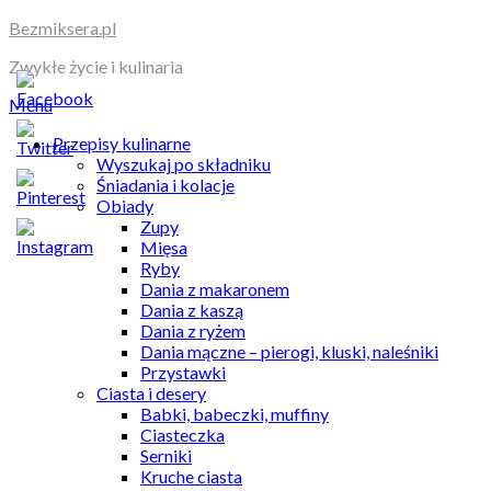
Skip
Bezmiksera.pl
to
Zwykłe życie i kulinaria
content
Menu
Przepisy kulinarne
Wyszukaj po składniku
Śniadania i kolacje
Obiady
Zupy
Mięsa
Ryby
Dania z makaronem
Dania z kaszą
Dania z ryżem
Dania mączne – pierogi, kluski, naleśniki
Przystawki
Ciasta i desery
Babki, babeczki, muffiny
Ciasteczka
Serniki
Kruche ciasta