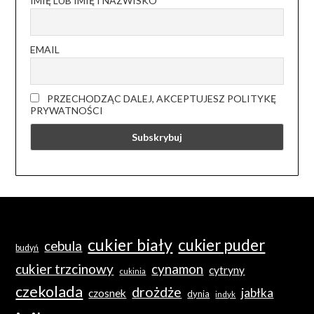
IMIĘ LUB IMIĘ I NAZWISKO
EMAIL
PRZECHODZĄC DALEJ, AKCEPTUJESZ POLITYKĘ
PRYWATNOŚCI
cukier biały
cukier puder
cebula
budyń
cukier trzcinowy
cynamon
cytryny
cukinia
czekolada
drożdże
jabłka
czosnek
dynia
indyk