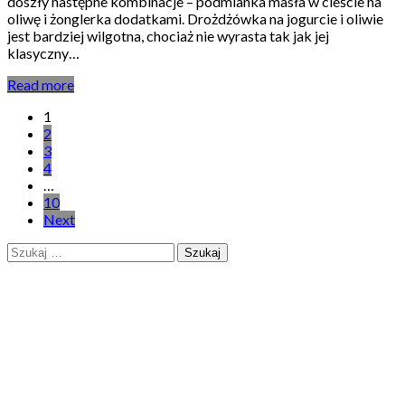
doszły następne kombinacje – podmianka masła w cieście na
oliwę i żonglerka dodatkami. Drożdżówka na jogurcie i oliwie
jest bardziej wilgotna, chociaż nie wyrasta tak jak jej
klasyczny…
Read more
Stronicowanie
1
2
wpisów
3
4
…
10
Next
Szukaj: