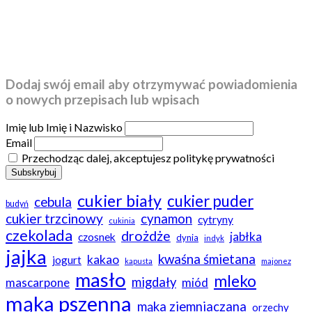
Dodaj swój email aby otrzymywać powiadomienia
o nowych przepisach lub wpisach
Imię lub Imię i Nazwisko
Email
Przechodząc dalej, akceptujesz politykę prywatności
cukier biały
cukier puder
cebula
budyń
cukier trzcinowy
cynamon
cytryny
cukinia
czekolada
drożdże
jabłka
czosnek
dynia
indyk
jajka
kwaśna śmietana
kakao
jogurt
kapusta
majonez
masło
mleko
migdały
mascarpone
miód
mąka pszenna
mąka ziemniaczana
orzechy