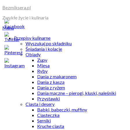
Skip
Bezmiksera.pl
to
Zwykłe życie i kulinaria
content
Menu
Przepisy kulinarne
Wyszukaj po składniku
Śniadania i kolacje
Obiady
Zupy
Mięsa
Ryby
Dania z makaronem
Dania z kaszą
Dania z ryżem
Dania mączne – pierogi, kluski, naleśniki
Przystawki
Ciasta i desery
Babki, babeczki, muffiny
Ciasteczka
Serniki
Kruche ciasta