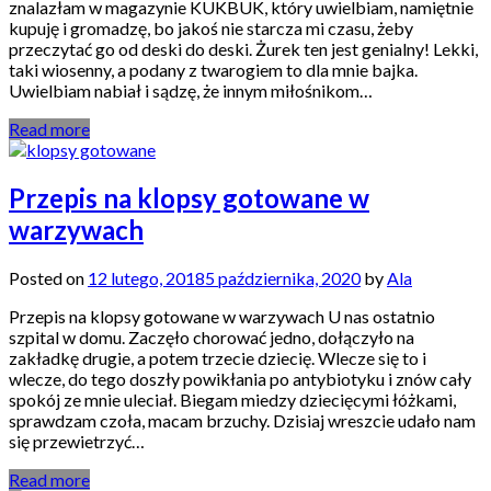
znalazłam w magazynie KUKBUK, który uwielbiam, namiętnie
kupuję i gromadzę, bo jakoś nie starcza mi czasu, żeby
przeczytać go od deski do deski. Żurek ten jest genialny! Lekki,
taki wiosenny, a podany z twarogiem to dla mnie bajka.
Uwielbiam nabiał i sądzę, że innym miłośnikom…
Read more
Przepis na klopsy gotowane w
warzywach
Posted on
12 lutego, 2018
5 października, 2020
by
Ala
Przepis na klopsy gotowane w warzywach U nas ostatnio
szpital w domu. Zaczęło chorować jedno, dołączyło na
zakładkę drugie, a potem trzecie dziecię. Wlecze się to i
wlecze, do tego doszły powikłania po antybiotyku i znów cały
spokój ze mnie uleciał. Biegam miedzy dziecięcymi łóżkami,
sprawdzam czoła, macam brzuchy. Dzisiaj wreszcie udało nam
się przewietrzyć…
Read more