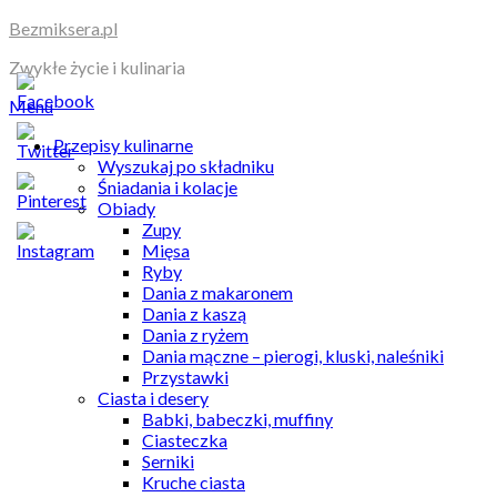
Skip
Bezmiksera.pl
to
Zwykłe życie i kulinaria
content
Menu
Przepisy kulinarne
Wyszukaj po składniku
Śniadania i kolacje
Obiady
Zupy
Mięsa
Ryby
Dania z makaronem
Dania z kaszą
Dania z ryżem
Dania mączne – pierogi, kluski, naleśniki
Przystawki
Ciasta i desery
Babki, babeczki, muffiny
Ciasteczka
Serniki
Kruche ciasta