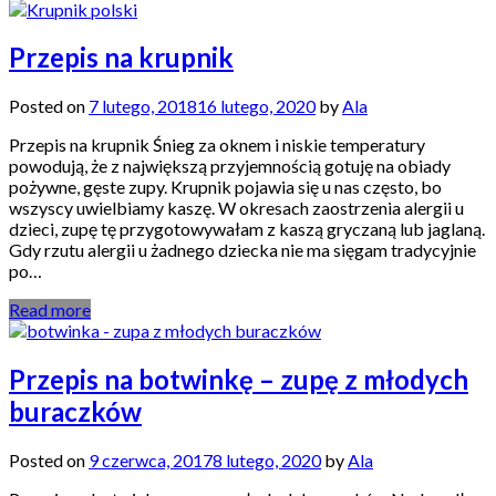
Przepis na krupnik
Posted on
7 lutego, 2018
16 lutego, 2020
by
Ala
Przepis na krupnik Śnieg za oknem i niskie temperatury
powodują, że z największą przyjemnością gotuję na obiady
pożywne, gęste zupy. Krupnik pojawia się u nas często, bo
wszyscy uwielbiamy kaszę. W okresach zaostrzenia alergii u
dzieci, zupę tę przygotowywałam z kaszą gryczaną lub jaglaną.
Gdy rzutu alergii u żadnego dziecka nie ma sięgam tradycyjnie
po…
Read more
Przepis na botwinkę – zupę z młodych
buraczków
Posted on
9 czerwca, 2017
8 lutego, 2020
by
Ala