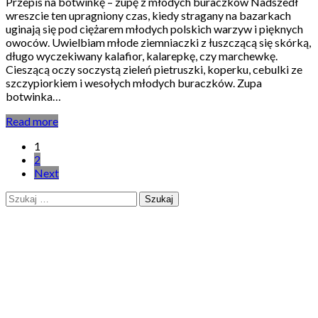
Przepis na botwinkę – zupę z młodych buraczków Nadszedł
wreszcie ten upragniony czas, kiedy stragany na bazarkach
uginają się pod ciężarem młodych polskich warzyw i pięknych
owoców. Uwielbiam młode ziemniaczki z łuszczącą się skórką,
długo wyczekiwany kalafior, kalarepkę, czy marchewkę.
Cieszącą oczy soczystą zieleń pietruszki, koperku, cebulki ze
szczypiorkiem i wesołych młodych buraczków. Zupa
botwinka…
Read more
Stronicowanie
1
2
wpisów
Next
Szukaj: