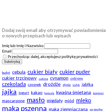
Dodaj swój email aby otrzymywać powiadomienia
o nowych przepisach lub wpisach
Imię lub Imię i Nazwisko
Email
Przechodząc dalej, akceptujesz politykę prywatności
cukier biały
cukier puder
cebula
budyń
cukier trzcinowy
cynamon
cytryny
cukinia
czekolada
drożdże
jabłka
czosnek
dynia
indyk
jajka
kwaśna śmietana
kakao
jogurt
kapusta
majonez
masło
mleko
migdały
mascarpone
miód
mąka pszenna
mąka ziemniaczana
orzechy