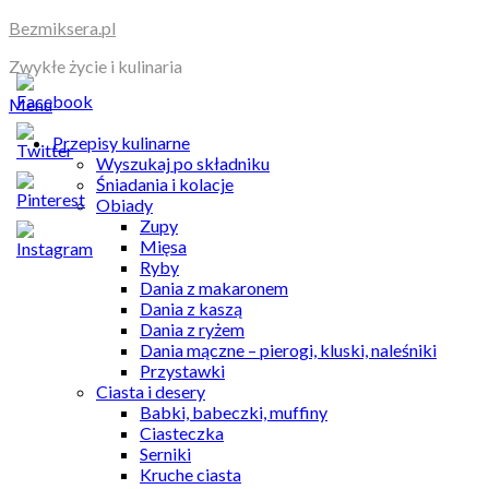
Skip
Bezmiksera.pl
to
Zwykłe życie i kulinaria
content
Menu
Przepisy kulinarne
Wyszukaj po składniku
Śniadania i kolacje
Obiady
Zupy
Mięsa
Ryby
Dania z makaronem
Dania z kaszą
Dania z ryżem
Dania mączne – pierogi, kluski, naleśniki
Przystawki
Ciasta i desery
Babki, babeczki, muffiny
Ciasteczka
Serniki
Kruche ciasta