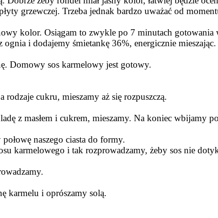
Dobrze żeby rondel miał jasny kolor, łatwiej będzie oce
łyty grzewczej.
Trzeba jednak bardzo uważać od momentu,
ynowy kolor. Osiągam to zwykle po 7 minutach gotowania
 ognia i dodajemy śmietankę 36%, energicznie mieszając. 
anę. Domowy sos karmelowy jest gotowy.
 rodzaje cukru, mieszamy aż się rozpuszczą.
dę z masłem i cukrem, mieszamy. Na koniec wbijamy po j
połowę naszego ciasta do formy.
osu karmelowego i tak rozprowadzamy, żeby sos nie dotyka
prowadzamy.
nę karmelu i oprószamy solą.