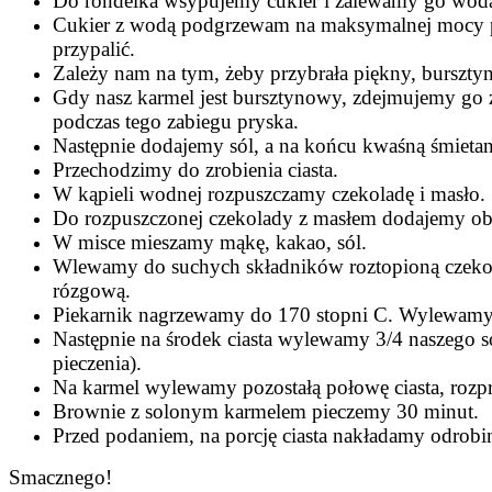
Do rondelka wsypujemy cukier i zalewamy go wodą. 
Cukier z wodą podgrzewam na maksymalnej mocy p
przypalić.
Zależy nam na tym, żeby przybrała piękny, burszt
Gdy nasz karmel jest bursztynowy, zdejmujemy go z
podczas tego zabiegu pryska.
Następnie dodajemy sól, a na końcu kwaśną śmiet
Przechodzimy do zrobienia ciasta.
W kąpieli wodnej rozpuszczamy czekoladę i masło.
Do rozpuszczonej czekolady z masłem dodajemy oba
W misce mieszamy mąkę, kakao, sól.
Wlewamy do suchych składników roztopioną czekola
rózgową.
Piekarnik nagrzewamy do 170 stopni C. Wylewamy 
Następnie na środek ciasta wylewamy 3/4 naszego s
pieczenia).
Na karmel wylewamy pozostałą połowę ciasta, roz
Brownie z solonym karmelem pieczemy 30 minut.
Przed podaniem, na porcję ciasta nakładamy odrobi
Smacznego!