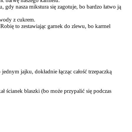
nić barwę naszego karmelu.
 gdy nasza mikstura się zagotuje, bo bardzo łatwo ją
 wody z cukrem.
Robię to zestawiając garnek do zlewu, bo karmel
ednym jajku, dokładnie łącząc całość trzepaczką
ł ścianek blaszki (bo może przypalić się podczas