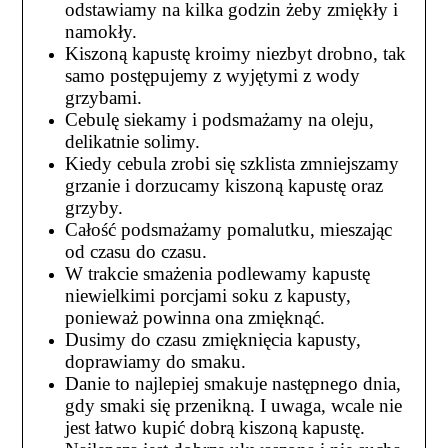
odstawiamy na kilka godzin żeby zmiękły i
namokły.
Kiszoną kapustę kroimy niezbyt drobno, tak
samo postępujemy z wyjętymi z wody
grzybami.
Cebulę siekamy i podsmażamy na oleju,
delikatnie solimy.
Kiedy cebula zrobi się szklista zmniejszamy
grzanie i dorzucamy kiszoną kapustę oraz
grzyby.
Całość podsmażamy pomalutku, mieszając
od czasu do czasu.
W trakcie smażenia podlewamy kapustę
niewielkimi porcjami soku z kapusty,
ponieważ powinna ona zmięknąć.
Dusimy do czasu zmięknięcia kapusty,
doprawiamy do smaku.
Danie to najlepiej smakuje następnego dnia,
gdy smaki się przenikną. I uwaga, wcale nie
jest łatwo kupić dobrą kiszoną kapustę.