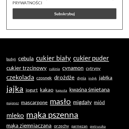
PRYWATNOŚCI
cukier biały
cukier puder
cebula
budyń
cukier trzcinowy
cynamon
cytryny
cukinia
czekolada
drożdże
jabłka
czosnek
dynia
indyk
jajka
kwaśna śmietana
kakao
jogurt
kapusta
masło
migdały
mascarpone
miód
majonez
mąka pszenna
mleko
mąka ziemniaczana
orzechy
parmezan
pietruszka