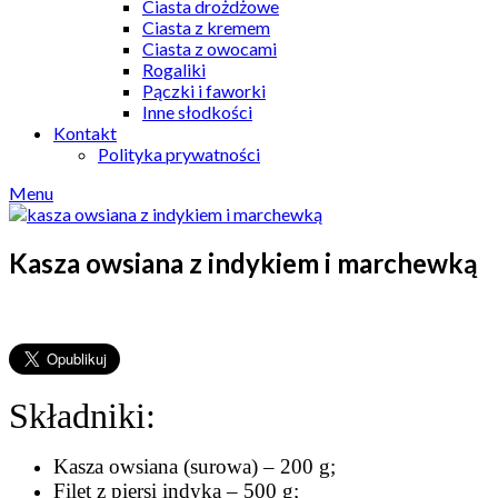
Ciasta drożdżowe
Ciasta z kremem
Ciasta z owocami
Rogaliki
Pączki i faworki
Inne słodkości
Kontakt
Polityka prywatności
Menu
Kasza owsiana z indykiem i marchewką
Składniki:
Kasza owsiana (surowa) – 200 g;
Filet z piersi indyka – 500 g;