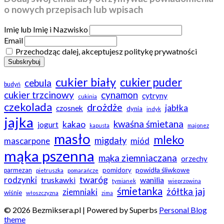
o nowych przepisach lub wpisach
Imię lub Imię i Nazwisko
Email
Przechodząc dalej, akceptujesz politykę prywatności
cukier biały
cukier puder
cebula
budyń
cukier trzcinowy
cynamon
cytryny
cukinia
czekolada
drożdże
jabłka
czosnek
dynia
indyk
jajka
kwaśna śmietana
kakao
jogurt
kapusta
majonez
masło
mleko
migdały
mascarpone
miód
mąka pszenna
mąka ziemniaczana
orzechy
powidła śliwkowe
pomidory
parmezan
pietruszka
pomarańcze
twaróg
rodzynki
truskawki
wanilia
tymianek
wieprzowina
śmietanka
żółtka jaj
ziemniaki
wiśnie
włoszczyzna
zima
© 2026 Bezmiksera.pl
| Powered by Superbs
Personal Blog
theme