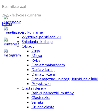
Skip
Bezmiksera.pl
to
Zwykłe życie i kulinaria
content
Menu
Przepisy kulinarne
Wyszukaj po składniku
Śniadania i kolacje
Obiady
Zupy
Mięsa
Ryby
Dania z makaronem
Dania z kaszą
Dania z ryżem
Dania mączne – pierogi, kluski, naleśniki
Przystawki
Ciasta i desery
Babki, babeczki, muffiny
Ciasteczka
Serniki
Kruche ciasta