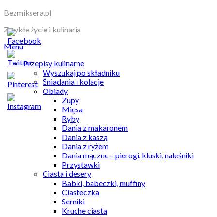
Skip
Bezmiksera.pl
to
Zwykłe życie i kulinaria
content
Menu
Przepisy kulinarne
Wyszukaj po składniku
Śniadania i kolacje
Obiady
Zupy
Mięsa
Ryby
Dania z makaronem
Dania z kaszą
Dania z ryżem
Dania mączne – pierogi, kluski, naleśniki
Przystawki
Ciasta i desery
Babki, babeczki, muffiny
Ciasteczka
Serniki
Kruche ciasta