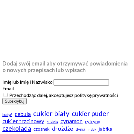
Dodaj swój email aby otrzymywać powiadomienia
o nowych przepisach lub wpisach
Imię lub Imię i Nazwisko
Email
Przechodząc dalej, akceptujesz politykę prywatności
cukier biały
cukier puder
cebula
budyń
cukier trzcinowy
cynamon
cytryny
cukinia
czekolada
drożdże
jabłka
czosnek
dynia
indyk