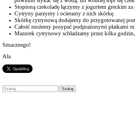
powinno stykać się z wodą. Im wolniej topi się czek
Stopioną czekoladę łączymy z jogurtem greckim za
Cytryny parzymy i ocieramy z nich skórkę.
Skórkę cytrynową dodajemy do przygotowanej poma
Całość możemy posypać podprażonymi płatkami m
Mazurek cytrynowy schładzamy przez kilka godzin, 
Smacznego!
Ala
Szukaj: