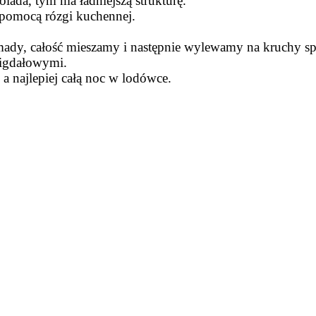
olada, tym ma ładniejszą strukturę.
 pomocą rózgi kuchennej.
dy, całość mieszamy i następnie wylewamy na kruchy s
igdałowymi.
a najlepiej całą noc w lodówce.