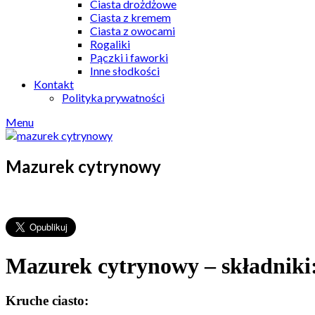
Ciasta drożdżowe
Ciasta z kremem
Ciasta z owocami
Rogaliki
Pączki i faworki
Inne słodkości
Kontakt
Polityka prywatności
Menu
Mazurek cytrynowy
Mazurek cytrynowy – składniki
Kruche ciasto: