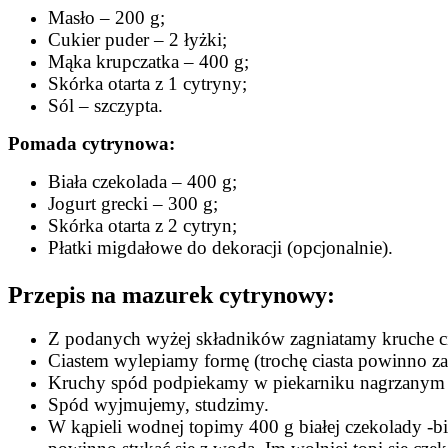
Masło – 200 g;
Cukier puder – 2 łyżki;
Mąka krupczatka – 400 g;
Skórka otarta z 1 cytryny;
Sól – szczypta.
Pomada cytrynowa:
Biała czekolada – 400 g;
Jogurt grecki – 300 g;
Skórka otarta z 2 cytryn;
Płatki migdałowe do dekoracji (opcjonalnie).
Przepis na mazurek cytrynowy:
Z podanych wyżej składników zagniatamy kruche ci
Ciastem wylepiamy formę (trochę ciasta powinno za
Kruchy spód podpiekamy w piekarniku nagrzanym do
Spód wyjmujemy, studzimy.
W kąpieli wodnej topimy 400 g białej czekolady -b