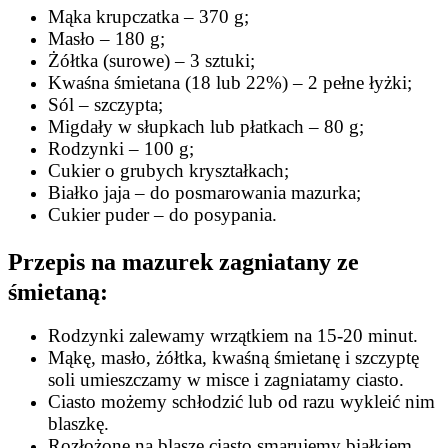
Mąka krupczatka – 370 g;
Masło – 180 g;
Żółtka (surowe) – 3 sztuki;
Kwaśna śmietana (18 lub 22%) – 2 pełne łyżki;
Sól – szczypta;
Migdały w słupkach lub płatkach – 80 g;
Rodzynki – 100 g;
Cukier o grubych kryształkach;
Białko jaja – do posmarowania mazurka;
Cukier puder – do posypania.
Przepis na mazurek zagniatany ze
śmietaną:
Rodzynki zalewamy wrzątkiem na 15-20 minut.
Mąkę, masło, żółtka, kwaśną śmietanę i szczyptę
soli umieszczamy w misce i zagniatamy ciasto.
Ciasto możemy schłodzić lub od razu wykleić nim
blaszkę.
Rozłożone na blasze ciasto smarujemy białkiem