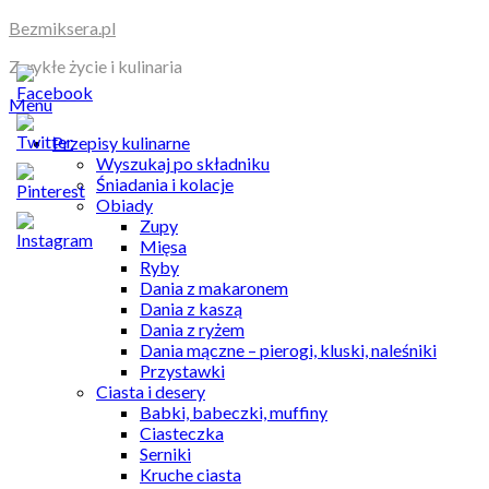
Skip
Bezmiksera.pl
to
Zwykłe życie i kulinaria
content
Menu
Przepisy kulinarne
Wyszukaj po składniku
Śniadania i kolacje
Obiady
Zupy
Mięsa
Ryby
Dania z makaronem
Dania z kaszą
Dania z ryżem
Dania mączne – pierogi, kluski, naleśniki
Przystawki
Ciasta i desery
Babki, babeczki, muffiny
Ciasteczka
Serniki
Kruche ciasta