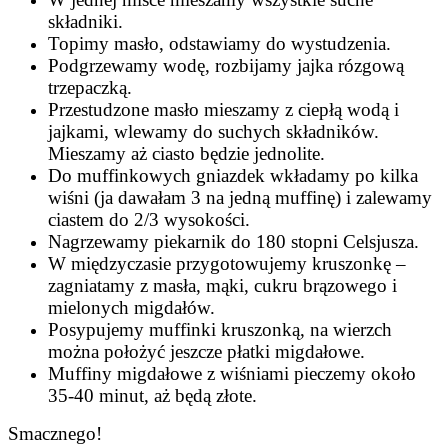
składniki.
Topimy masło, odstawiamy do wystudzenia.
Podgrzewamy wodę, rozbijamy jajka rózgową
trzepaczką.
Przestudzone masło mieszamy z ciepłą wodą i
jajkami, wlewamy do suchych składników.
Mieszamy aż ciasto będzie jednolite.
Do muffinkowych gniazdek wkładamy po kilka
wiśni (ja dawałam 3 na jedną muffinę) i zalewamy
ciastem do 2/3 wysokości.
Nagrzewamy piekarnik do 180 stopni Celsjusza.
W międzyczasie przygotowujemy kruszonkę –
zagniatamy z masła, mąki, cukru brązowego i
mielonych migdałów.
Posypujemy muffinki kruszonką, na wierzch
można położyć jeszcze płatki migdałowe.
Muffiny migdałowe z wiśniami pieczemy około
35-40 minut, aż będą złote.
Smacznego!