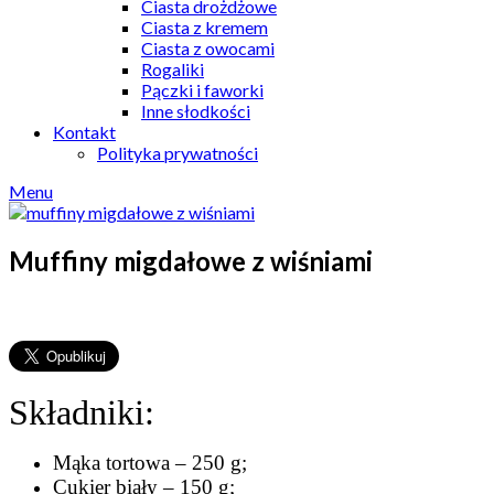
Ciasta drożdżowe
Ciasta z kremem
Ciasta z owocami
Rogaliki
Pączki i faworki
Inne słodkości
Kontakt
Polityka prywatności
Menu
Muffiny migdałowe z wiśniami
Składniki:
Mąka tortowa – 250 g;
Cukier biały – 150 g;