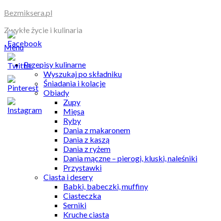
Skip
Bezmiksera.pl
to
Zwykłe życie i kulinaria
content
Menu
Przepisy kulinarne
Wyszukaj po składniku
Śniadania i kolacje
Obiady
Zupy
Mięsa
Ryby
Dania z makaronem
Dania z kaszą
Dania z ryżem
Dania mączne – pierogi, kluski, naleśniki
Przystawki
Ciasta i desery
Babki, babeczki, muffiny
Ciasteczka
Serniki
Kruche ciasta