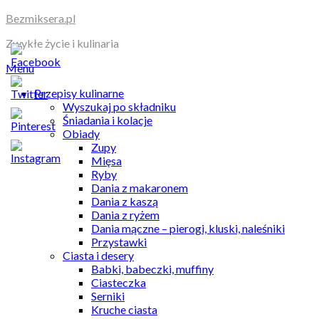
Skip
Bezmiksera.pl
to
Zwykłe życie i kulinaria
content
Menu
Przepisy kulinarne
Wyszukaj po składniku
Śniadania i kolacje
Obiady
Zupy
Mięsa
Ryby
Dania z makaronem
Dania z kaszą
Dania z ryżem
Dania mączne – pierogi, kluski, naleśniki
Przystawki
Ciasta i desery
Babki, babeczki, muffiny
Ciasteczka
Serniki
Kruche ciasta