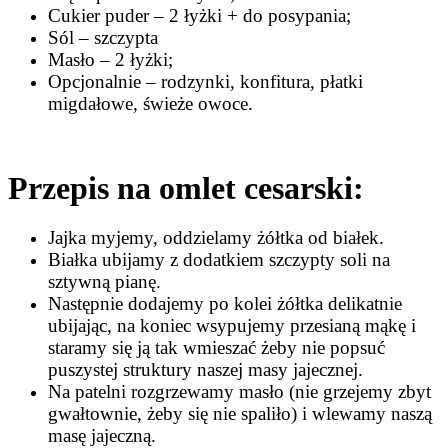
Cukier puder – 2 łyżki + do posypania;
Sól – szczypta
Masło – 2 łyżki;
Opcjonalnie – rodzynki, konfitura, płatki
migdałowe, świeże owoce.
Przepis na omlet cesarski:
Jajka myjemy, oddzielamy żółtka od białek.
B
iałka ubijamy z dodatkiem szczypty soli na
sztywną pianę.
Następnie dodajemy po kolei żółtka delikatnie
ubijając, na koniec wsypujemy przesianą mąkę i
staramy się ją tak wmieszać żeby nie popsuć
puszystej struktury naszej masy jajecznej.
Na patelni rozgrzewamy masło (nie grzejemy zbyt
gwałtownie, żeby się nie spaliło) i wlewamy naszą
masę jajeczną.